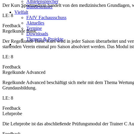
Athletensprecher
Der Kurs Sportmedizin handelt von den medizinischen Grundlagen, w
Bundestrainer
Vielfalt
LE: 8
FAfV Fachausschuss
Aktuelles
Feedback
Termine
Regelkunde Basic
Downloads
Themen & Projekte
Der Regelkunde Basic Kurs wird in jeder Saison überarbeitet und v
startenden Verein einmal pro Saison absolviert werden. Das Modul is
LE: 8
Feedback
Regelkunde Advanced
Regelkunde Advanced beschäftigt sich mehr mit dem Thema Wertung u
Grundausbildung.
LE: 8
Feedback
Lehrprobe
Die Lehrprobe ist das abschließende Prüfungsmodul der Trainer C Aus
Feedback