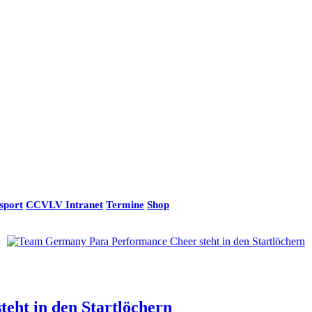
sport
CCVLV Intranet
Termine
Shop
ht in den Startlöchern