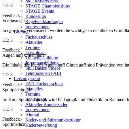
Skill Masters Serie
LE: 8
STAGE Championships
STAGE Events
Feedback
Bundesliga
Vereinsrecht
Regelwerksanfragen
Impressionen
In dem Kurs Vereinsrecht werden die wichtigsten rechtlichen Grundlag
Bildung
Fachausschuss
LE: 8
Aktuelles
Termine
Feedback
Downloads
Augen auf! Ohren auf!
Trainerausbildung
Jurorenausbildung
Die Inhalte des Kurses Augen auf! Ohren auf! sind Prävention von in
Skill Basics Videos
Telefonzeiten FAfB
LE: 8
Leistungssport
FAfL Fachausschuss
Feedback
Aktuelles
Sportpädagogik
Termine
Downloads
Im Kurs Sportpädagogik wird Pädagogik und Didaktik im Rahmen des S
Aktueller Bundeskader
LE: 8
Impressionen
Alumni
Feedback
Kader- und Stützpunktstruktur
Sportmedizin
Kaderbewerbung