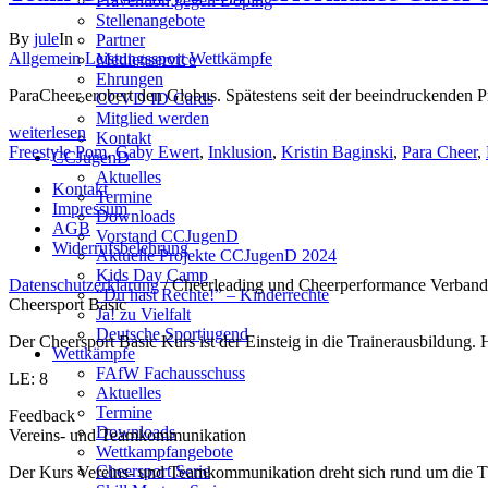
Prävention gegen Doping
Stellenangebote
By
jule
In
Partner
Allgemein
Leistungssport
Wettkämpfe
Medienservice
Ehrungen
ParaCheer erobert den Globus. Spätestens seit der beeindruckenden Pr
CCVD ID Cards
Mitglied werden
weiterlesen
Kontakt
Freestyle Pom
,
Gaby Ewert
,
Inklusion
,
Kristin Baginski
,
Para Cheer
,
CCJugenD
Aktuelles
Kontakt
Termine
Impressum
Downloads
AGB
Vorstand CCJugenD
Widerrufsbelehrung
Aktuelle Projekte CCJugenD 2024
Kids Day Camp
Datenschutzerklärung
/ Cheerleading und Cheerperformance Verband
“Du hast Rechte!” – Kinderrechte
Cheersport Basic
Ja! zu Vielfalt
Deutsche Sportjugend
Der Cheersport Basic Kurs ist der Einsteig in die Trainerausbildung
Wettkämpfe
FAfW Fachausschuss
LE: 8
Aktuelles
Termine
Feedback
Downloads
Vereins- und Teamkommunikation
Wettkampfangebote
Cheersport Serie
Der Kurs Vereins- und Teamkommunikation dreht sich rund um die T