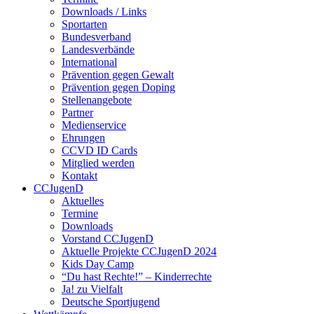
Downloads / Links
Sportarten
Bundesverband
Landesverbände
International
Prävention gegen Gewalt
Prävention gegen Doping
Stellenangebote
Partner
Medienservice
Ehrungen
CCVD ID Cards
Mitglied werden
Kontakt
CCJugenD
Aktuelles
Termine
Downloads
Vorstand CCJugenD
Aktuelle Projekte CCJugenD 2024
Kids Day Camp
“Du hast Rechte!” – Kinderrechte
Ja! zu Vielfalt
Deutsche Sportjugend