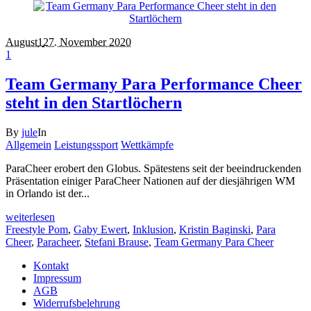
August
1
27. November 2020
1
Team Germany Para Performance Cheer
steht in den Startlöchern
By
jule
In
Allgemein
Leistungssport
Wettkämpfe
ParaCheer erobert den Globus. Spätestens seit der beeindruckenden
Präsentation einiger ParaCheer Nationen auf der diesjährigen WM
in Orlando ist der...
weiterlesen
Freestyle Pom
,
Gaby Ewert
,
Inklusion
,
Kristin Baginski
,
Para
Cheer
,
Paracheer
,
Stefani Brause
,
Team Germany Para Cheer
Kontakt
Impressum
AGB
Widerrufsbelehrung