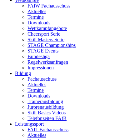
Wettkämpfe
FAfW Fachausschuss
Aktuelles
Termine
Downloads
Wettkampfangebote
Cheersport Serie
Skill Masters Serie
STAGE Championships
STAGE Events
Bundesliga
Regelwerksanfragen
Impressionen
Bildung
Fachausschuss
Aktuelles
Termine
Downloads
Trainerausbildung
Jurorenausbildung
Skill Basics Videos
Telefonzeiten FAfB
Leistungssport
FAfL Fachausschuss
Aktuelles