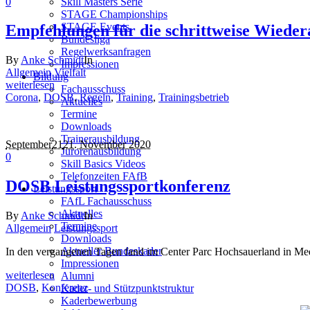
0
Skill Masters Serie
STAGE Championships
STAGE Events
Empfehlungen für die schrittweise Wieder
Bundesliga
Regelwerksanfragen
By
Anke Schmidt
In
Impressionen
Allgemein
Vielfalt
Bildung
weiterlesen
Fachausschuss
Corona
,
DOSB
,
Regeln
,
Training
,
Trainingsbetrieb
Aktuelles
Termine
Downloads
Trainerausbildung
September
21
21. November 2020
Jurorenausbildung
0
Skill Basics Videos
Telefonzeiten FAfB
DOSB Leistungssportkonferenz
Leistungssport
FAfL Fachausschuss
Aktuelles
By
Anke Schmidt
In
Termine
Allgemein
Leistungssport
Downloads
Aktueller Bundeskader
In den vergangenen Tagen fand im Center Parc Hochsauerland in Me
Impressionen
weiterlesen
Alumni
DOSB
,
Konferenz
Kader- und Stützpunktstruktur
Kaderbewerbung