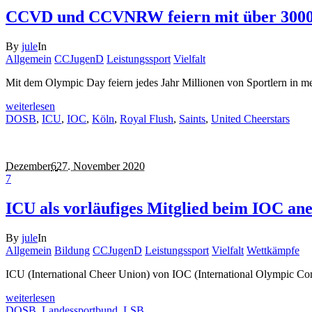
CCVD und CCVNRW feiern mit über 3000 
By
jule
In
Allgemein
CCJugenD
Leistungssport
Vielfalt
Mit dem Olympic Day feiern jedes Jahr Millionen von Sportlern in m
weiterlesen
DOSB
,
ICU
,
IOC
,
Köln
,
Royal Flush
,
Saints
,
United Cheerstars
Dezember
6
27. November 2020
7
ICU als vorläufiges Mitglied beim IOC an
By
jule
In
Allgemein
Bildung
CCJugenD
Leistungssport
Vielfalt
Wettkämpfe
ICU (International Cheer Union) von IOC (International Olympic Comi
weiterlesen
DOSB
,
Landessportbund
,
LSB