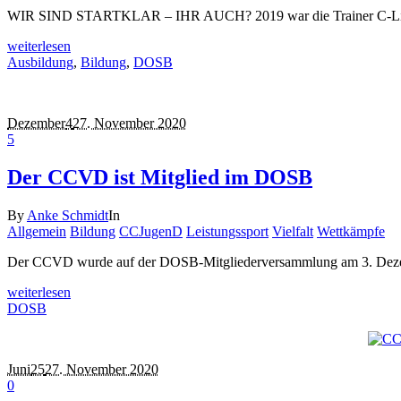
WIR SIND STARTKLAR – IHR AUCH? 2019 war die Trainer C-Lizenz 
weiterlesen
Ausbildung
,
Bildung
,
DOSB
Dezember
4
27. November 2020
5
Der CCVD ist Mitglied im DOSB
By
Anke Schmidt
In
Allgemein
Bildung
CCJugenD
Leistungssport
Vielfalt
Wettkämpfe
Der CCVD wurde auf der DOSB-Mitgliederversammlung am 3. Dezemb
weiterlesen
DOSB
Juni
25
27. November 2020
0