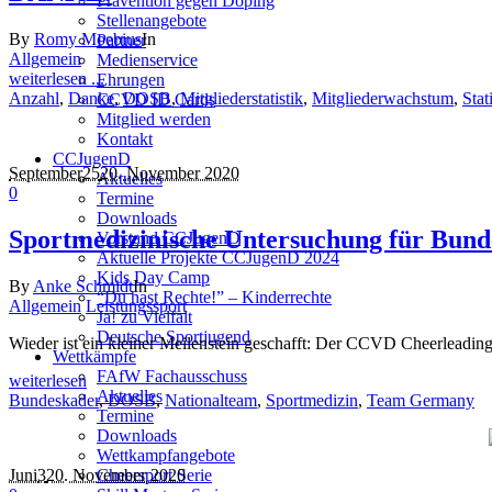
Prävention gegen Doping
Stellenangebote
By
Romy Moebius
In
Partner
Allgemein
Medienservice
weiterlesen ...
Ehrungen
Anzahl
,
Danke
,
DOSB
,
Mitgliederstatistik
,
Mitgliederwachstum
,
Stat
CCVD ID Cards
Mitglied werden
Kontakt
CCJugenD
September
25
20. November 2020
Aktuelles
0
Termine
Downloads
Sportmedizinische Untersuchung für Bund
Vorstand CCJugenD
Aktuelle Projekte CCJugenD 2024
Kids Day Camp
By
Anke Schmidt
In
“Du hast Rechte!” – Kinderrechte
Allgemein
Leistungssport
Ja! zu Vielfalt
Deutsche Sportjugend
Wieder ist ein kleiner Meilenstein geschafft: Der CCVD Cheerleadin
Wettkämpfe
FAfW Fachausschuss
weiterlesen
Aktuelles
Bundeskader
,
DOSB
,
Nationalteam
,
Sportmedizin
,
Team Germany
Termine
Downloads
Wettkampfangebote
Juni
3
20. November 2020
Cheersport Serie