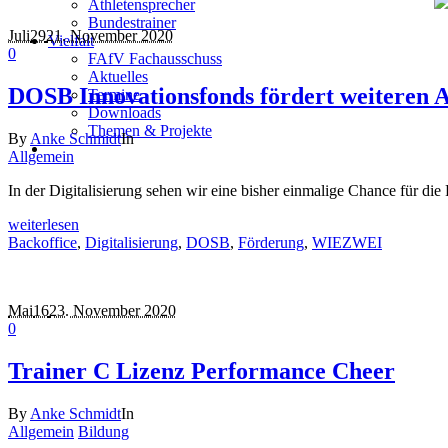
Athletensprecher
Bundestrainer
Juli
29
21. November 2020
Vielfalt
0
FAfV Fachausschuss
Aktuelles
DOSB Innovationsfonds fördert weiteren 
Termine
Downloads
Themen & Projekte
By
Anke Schmidt
In
Allgemein
In der Digitalisierung sehen wir eine bisher einmalige Chance für d
weiterlesen
Backoffice
,
Digitalisierung
,
DOSB
,
Förderung
,
WIEZWEI
Mai
16
23. November 2020
0
Trainer C Lizenz Performance Cheer
By
Anke Schmidt
In
Allgemein
Bildung