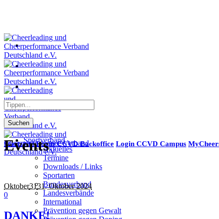
Suchen
Sportverband
Events
Startseite
Login CCVD Backoffice
Login CCVD Campus
MyCheer
Aktuelles
Termine
Downloads / Links
Sportarten
Bundesverband
Oktober
31
31. Oktober 2024
Landesverbände
0
International
Prävention gegen Gewalt
DANKE!