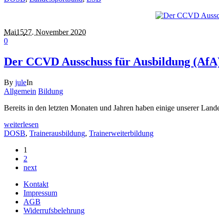
Mai
15
27. November 2020
0
Der CCVD Ausschuss für Ausbildung (AfA) 
By
jule
In
Allgemein
Bildung
Bereits in den letzten Monaten und Jahren haben einige unserer Land
weiterlesen
DOSB
,
Trainerausbildung
,
Trainerweiterbildung
1
2
next
Kontakt
Impressum
AGB
Widerrufsbelehrung