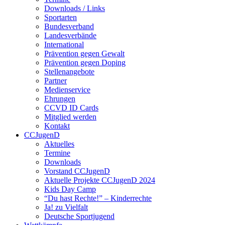
Downloads / Links
Sportarten
Bundesverband
Landesverbände
International
Prävention gegen Gewalt
Prävention gegen Doping
Stellenangebote
Partner
Medienservice
Ehrungen
CCVD ID Cards
Mitglied werden
Kontakt
CCJugenD
Aktuelles
Termine
Downloads
Vorstand CCJugenD
Aktuelle Projekte CCJugenD 2024
Kids Day Camp
“Du hast Rechte!” – Kinderrechte
Ja! zu Vielfalt
Deutsche Sportjugend