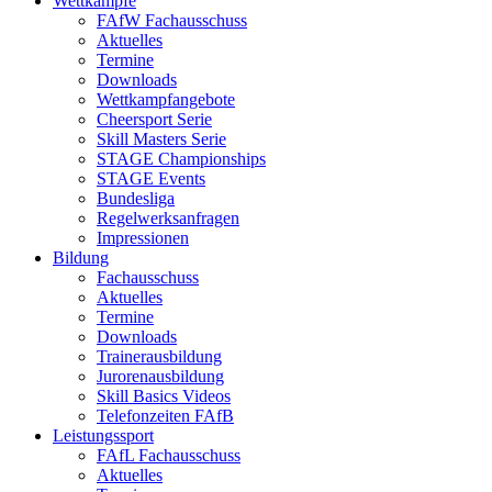
Wettkämpfe
FAfW Fachausschuss
Aktuelles
Termine
Downloads
Wettkampfangebote
Cheersport Serie
Skill Masters Serie
STAGE Championships
STAGE Events
Bundesliga
Regelwerksanfragen
Impressionen
Bildung
Fachausschuss
Aktuelles
Termine
Downloads
Trainerausbildung
Jurorenausbildung
Skill Basics Videos
Telefonzeiten FAfB
Leistungssport
FAfL Fachausschuss
Aktuelles