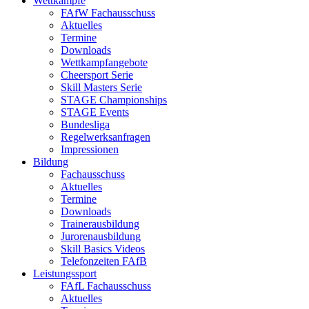
Wettkämpfe
FAfW Fachausschuss
Aktuelles
Termine
Downloads
Wettkampfangebote
Cheersport Serie
Skill Masters Serie
STAGE Championships
STAGE Events
Bundesliga
Regelwerksanfragen
Impressionen
Bildung
Fachausschuss
Aktuelles
Termine
Downloads
Trainerausbildung
Jurorenausbildung
Skill Basics Videos
Telefonzeiten FAfB
Leistungssport
FAfL Fachausschuss
Aktuelles