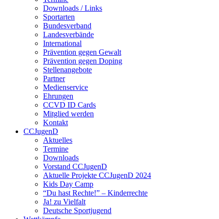
Downloads / Links
Sportarten
Bundesverband
Landesverbände
International
Prävention gegen Gewalt
Prävention gegen Doping
Stellenangebote
Partner
Medienservice
Ehrungen
CCVD ID Cards
Mitglied werden
Kontakt
CCJugenD
Aktuelles
Termine
Downloads
Vorstand CCJugenD
Aktuelle Projekte CCJugenD 2024
Kids Day Camp
“Du hast Rechte!” – Kinderrechte
Ja! zu Vielfalt
Deutsche Sportjugend