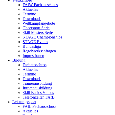
Wettkämpfe
FAfW Fachausschuss
Aktuelles
Termine
Downloads
Wettkampfangebote
Cheersport Serie
Skill Masters Serie
STAGE Championships
STAGE Events
Bundesliga
Regelwerksanfragen
Impressionen
Bildung
Fachausschuss
Aktuelles
Termine
Downloads
Trainerausbildung
Jurorenausbildung
Skill Basics Videos
Telefonzeiten FAfB
Leistungssport
FAfL Fachausschuss
Aktuelles