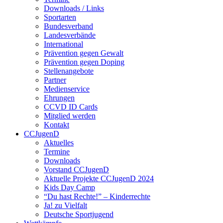
Downloads / Links
Sportarten
Bundesverband
Landesverbände
International
Prävention gegen Gewalt
Prävention gegen Doping
Stellenangebote
Partner
Medienservice
Ehrungen
CCVD ID Cards
Mitglied werden
Kontakt
CCJugenD
Aktuelles
Termine
Downloads
Vorstand CCJugenD
Aktuelle Projekte CCJugenD 2024
Kids Day Camp
“Du hast Rechte!” – Kinderrechte
Ja! zu Vielfalt
Deutsche Sportjugend