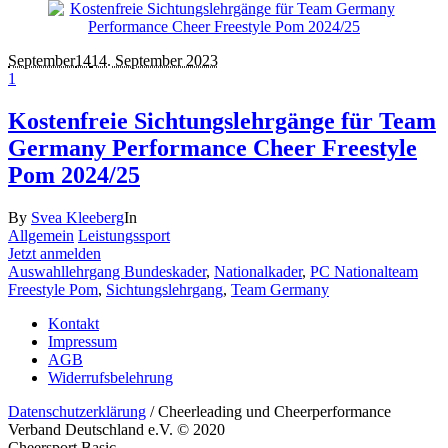
September
14
14. September 2023
1
Kostenfreie Sichtungslehrgänge für Team
Germany Performance Cheer Freestyle
Pom 2024/25
By
Svea Kleeberg
In
Allgemein
Leistungssport
Jetzt anmelden
Auswahllehrgang Bundeskader
,
Nationalkader
,
PC Nationalteam
Freestyle Pom
,
Sichtungslehrgang
,
Team Germany
Kontakt
Impressum
AGB
Widerrufsbelehrung
Datenschutzerklärung
/ Cheerleading und Cheerperformance
Verband Deutschland e.V. © 2020
Cheersport Basic