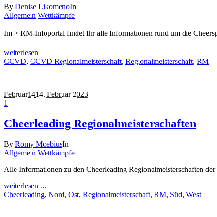
By
Denise Likomeno
In
Allgemein
Wettkämpfe
Im > RM-Infoportal findet Ihr alle Informationen rund um die Cheer
weiterlesen
CCVD
,
CCVD Regionalmeisterschaft
,
Regionalmeisterschaft
,
RM
Februar
14
14. Februar 2023
1
Cheerleading Regionalmeisterschaften
By
Romy Moebius
In
Allgemein
Wettkämpfe
Alle Informationen zu den Cheerleading Regionalmeisterschaften der 
weiterlesen ...
Cheerleading
,
Nord
,
Ost
,
Regionalmeisterschaft
,
RM
,
Süd
,
West