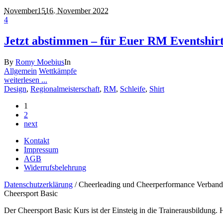
November
15
16. November 2022
4
Jetzt abstimmen – für Euer RM Eventshirt
By
Romy Moebius
In
Allgemein
Wettkämpfe
weiterlesen ...
Design
,
Regionalmeisterschaft
,
RM
,
Schleife
,
Shirt
1
2
next
Kontakt
Impressum
AGB
Widerrufsbelehrung
Datenschutzerklärung
/ Cheerleading und Cheerperformance Verband
Cheersport Basic
Der Cheersport Basic Kurs ist der Einsteig in die Trainerausbildung