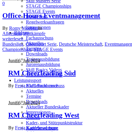
Skill Masters Serie
0
STAGE Championships
STAGE Events
Office Hours Eventmanagement
Bundesliga
Regelwerksanfragen
Impressionen
By
Romy Moebius
In
Bildung
Allgemein
Wettkämpfe
Fachausschuss
weiterlesen ...
Aktuelles
Bundesliga
,
Cheersport Serie
,
Deutsche Meisterschaft
,
Eventmanage
Termine
Championships
,
STAGE Events
Downloads
Trainerausbildung
Juni
6
6. Juli 2024
Jurorenausbildung
Skill Basics Videos
RM Cheerleading Süd
Telefonzeiten FAfB
Leistungssport
FAfL Fachausschuss
By
Fenja Kardel
read more
Aktuelles
Termine
Downloads
Juni
6
6. Juli 2024
Aktueller Bundeskader
Impressionen
RM Cheerleading West
Alumni
Kader- und Stützpunktstruktur
By
Fenja Kardel
read more
Kaderbewerbung