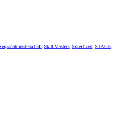
Regionalmeisterschaft
,
Skill Masters
,
Sprechzeit
,
STAGE