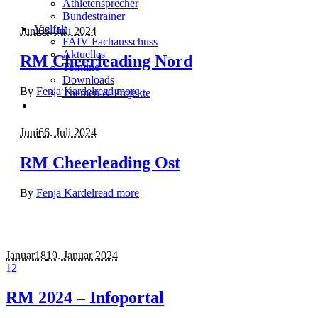
Athletensprecher
Bundestrainer
Vielfalt
Juni
6
6. Juli 2024
FAfV Fachausschuss
Aktuelles
RM Cheerleading Nord
Termine
Downloads
By
Fenja Kardel
read more
Themen & Projekte
Juni
6
6. Juli 2024
RM Cheerleading Ost
By
Fenja Kardel
read more
Januar
18
19. Januar 2024
12
RM 2024 – Infoportal