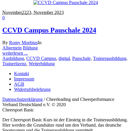
November
22
23. November 2023
0
CCVD Campus Pauschale 2024
By
Romy Moebius
In
Allgemein
Bildung
weiterlesen ...
Ausbildung
,
CCVD Campus
,
digital
,
Pauschale
,
Trainerausbildung
,
Trainerlizenz
,
Weiterbildung
Kontakt
Impressum
AGB
Widerrufsbelehrung
Datenschutzerklärung
/ Cheerleading und Cheerperformance
Verband Deutschland e.V. © 2020
Cheersport Basic
Der Cheersport Basic Kurs ist der Einsteig in die Trainerausbildung.
Hier werden die Grundsätze rund um den Verband, das deutsche
Sportsystem und die Trainerausbildung vermittelt.