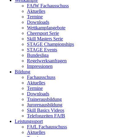
Wettkämpfe
FAfW Fachausschuss
Aktuelles
Termine
Downloads
Wettkampfangebote
Cheersport Serie
Skill Masters Serie
STAGE Championships
STAGE Events
Bundesliga
Regelwerksanfragen
Impressionen
Bildung
Fachausschuss
Aktuelles
Termine
Downloads
Trainerausbildung
Jurorenausbildung
Skill Basics Videos
Telefonzeiten FAfB
Leistungssport
FAfL Fachausschuss
Aktuelles