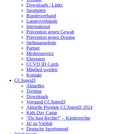
Downloads / Links
Sportarten
Bundesverband
Landesverbände
International
Prävention gegen Gewalt
Prävention gegen Doping
Stellenangebote
Partner
Medienservice
Ehrungen
CCVD ID Cards
Mitglied werden
Kontakt
CCJugenD
Aktuelles
Termine
Downloads
Vorstand CCJugenD
Aktuelle Projekte CCJugenD 2024
Kids Day Camp
“Du hast Rechte!” – Kinderrechte
Ja! zu Vielfalt
Deutsche Sportjugend