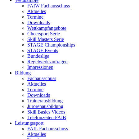
Wettkämpfe
FAfW Fachausschuss
Aktuelles
Termine
Downloads
Wettkampfangebote
Cheersport Serie
Skill Masters Serie
STAGE Championships
STAGE Events
Bundesliga
Regelwerksanfragen
Impressionen
Bildung
Fachausschuss
Aktuelles
Termine
Downloads
Trainerausbildung
Jurorenausbildung
Skill Basics Videos
Telefonzeiten FAfB
Leistungssport
FAfL Fachausschuss
Aktuelles