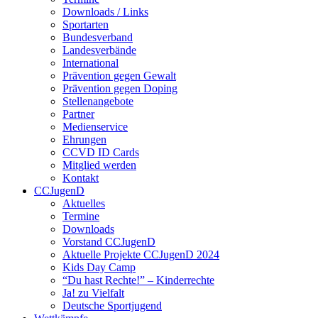
Downloads / Links
Sportarten
Bundesverband
Landesverbände
International
Prävention gegen Gewalt
Prävention gegen Doping
Stellenangebote
Partner
Medienservice
Ehrungen
CCVD ID Cards
Mitglied werden
Kontakt
CCJugenD
Aktuelles
Termine
Downloads
Vorstand CCJugenD
Aktuelle Projekte CCJugenD 2024
Kids Day Camp
“Du hast Rechte!” – Kinderrechte
Ja! zu Vielfalt
Deutsche Sportjugend