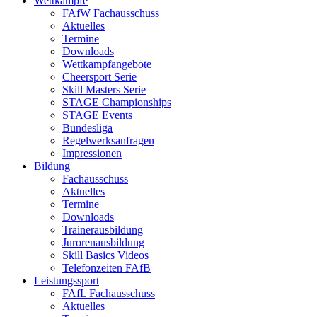
Wettkämpfe
FAfW Fachausschuss
Aktuelles
Termine
Downloads
Wettkampfangebote
Cheersport Serie
Skill Masters Serie
STAGE Championships
STAGE Events
Bundesliga
Regelwerksanfragen
Impressionen
Bildung
Fachausschuss
Aktuelles
Termine
Downloads
Trainerausbildung
Jurorenausbildung
Skill Basics Videos
Telefonzeiten FAfB
Leistungssport
FAfL Fachausschuss
Aktuelles