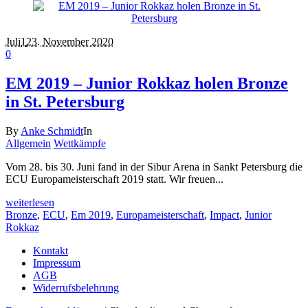
Juli
1
23. November 2020
0
EM 2019 – Junior Rokkaz holen Bronze
in St. Petersburg
By
Anke Schmidt
In
Allgemein
Wettkämpfe
Vom 28. bis 30. Juni fand in der Sibur Arena in Sankt Petersburg die
ECU Europameisterschaft 2019 statt. Wir freuen...
weiterlesen
Bronze
,
ECU
,
Em 2019
,
Europameisterschaft
,
Impact
,
Junior
Rokkaz
Kontakt
Impressum
AGB
Widerrufsbelehrung