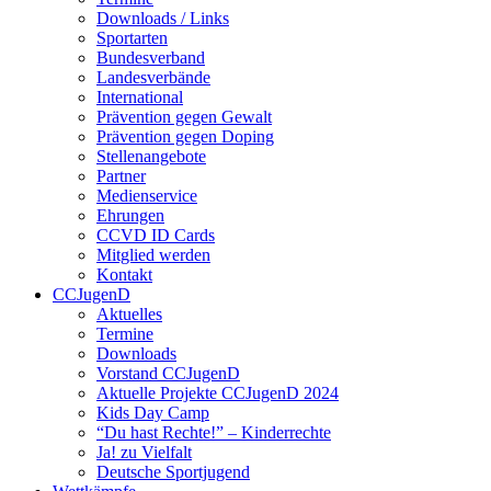
Downloads / Links
Sportarten
Bundesverband
Landesverbände
International
Prävention gegen Gewalt
Prävention gegen Doping
Stellenangebote
Partner
Medienservice
Ehrungen
CCVD ID Cards
Mitglied werden
Kontakt
CCJugenD
Aktuelles
Termine
Downloads
Vorstand CCJugenD
Aktuelle Projekte CCJugenD 2024
Kids Day Camp
“Du hast Rechte!” – Kinderrechte
Ja! zu Vielfalt
Deutsche Sportjugend