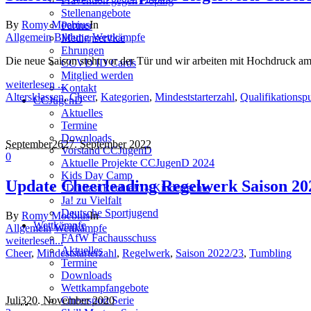
Prävention gegen Doping
Stellenangebote
By
Romy Moebius
In
Partner
Allgemein
Bildung
Wettkämpfe
Medienservice
Ehrungen
Die neue Saison steht vor der Tür und wir arbeiten mit Hochdruck am
CCVD ID Cards
Mitglied werden
weiterlesen ...
Kontakt
Altersklassen
,
Cheer
,
Kategorien
,
Mindeststarterzahl
,
Qualifikationsp
CCJugenD
Aktuelles
Termine
Downloads
September
26
27. September 2022
Vorstand CCJugenD
0
Aktuelle Projekte CCJugenD 2024
Kids Day Camp
Update Cheerleading Regelwerk Saison 20
“Du hast Rechte!” – Kinderrechte
Ja! zu Vielfalt
Deutsche Sportjugend
By
Romy Moebius
In
Wettkämpfe
Allgemein
Wettkämpfe
FAfW Fachausschuss
weiterlesen...
Aktuelles
Cheer
,
Mindeststarterzahl
,
Regelwerk
,
Saison 2022/23
,
Tumbling
Termine
Downloads
Wettkampfangebote
Juli
3
20. November 2020
Cheersport Serie