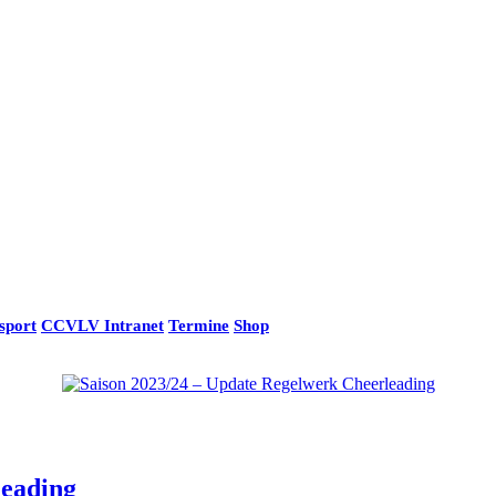
sport
CCVLV Intranet
Termine
Shop
leading