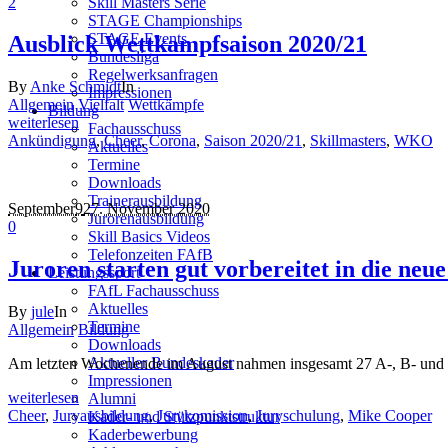
2
Skill Masters Serie
STAGE Championships
STAGE Events
Ausblick Wettkampfsaison 2020/21
Bundesliga
Regelwerksanfragen
By
Anke Schmidt
In
Impressionen
Allgemein
Vielfalt
Wettkämpfe
Bildung
weiterlesen
Fachausschuss
Ankündigung
,
Cheer
,
Corona
,
Saison 2020/21
,
Skillmasters
,
WKO
Aktuelles
Termine
Downloads
Trainerausbildung
September
9
27. November 2020
Jurorenausbildung
0
Skill Basics Videos
Telefonzeiten FAfB
Juroren starten gut vorbereitet in die neue
Leistungssport
FAfL Fachausschuss
Aktuelles
By
jule
In
Termine
Allgemein
Bildung
Downloads
Aktueller Bundeskader
Am letzten Wochenende im August nahmen insgesamt 27 A-, B- und C- 
Impressionen
weiterlesen
Alumni
Cheer
,
Juryausbildung
,
Jurykomission
,
Juryschulung
,
Mike Cooper
Kader- und Stützpunktstruktur
Kaderbewerbung