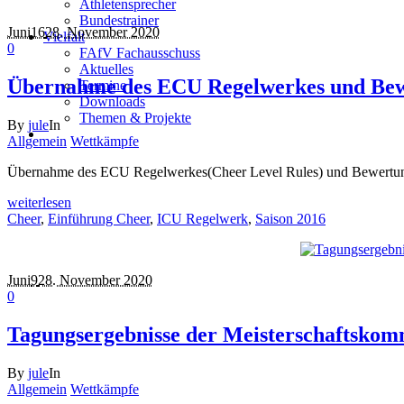
Athletensprecher
Bundestrainer
Juni
16
28. November 2020
Vielfalt
0
FAfV Fachausschuss
Aktuelles
Übernahme des ECU Regelwerkes und Be
Termine
Downloads
Themen & Projekte
By
jule
In
Allgemein
Wettkämpfe
Übernahme des ECU Regelwerkes(Cheer Level Rules) und Bewertungs
weiterlesen
Cheer
,
Einführung Cheer
,
ICU Regelwerk
,
Saison 2016
Juni
9
28. November 2020
0
Tagungsergebnisse der Meisterschaftskomm
By
jule
In
Allgemein
Wettkämpfe