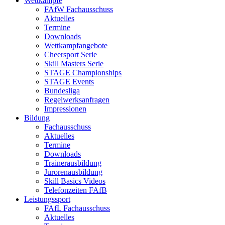
Wettkämpfe
FAfW Fachausschuss
Aktuelles
Termine
Downloads
Wettkampfangebote
Cheersport Serie
Skill Masters Serie
STAGE Championships
STAGE Events
Bundesliga
Regelwerksanfragen
Impressionen
Bildung
Fachausschuss
Aktuelles
Termine
Downloads
Trainerausbildung
Jurorenausbildung
Skill Basics Videos
Telefonzeiten FAfB
Leistungssport
FAfL Fachausschuss
Aktuelles