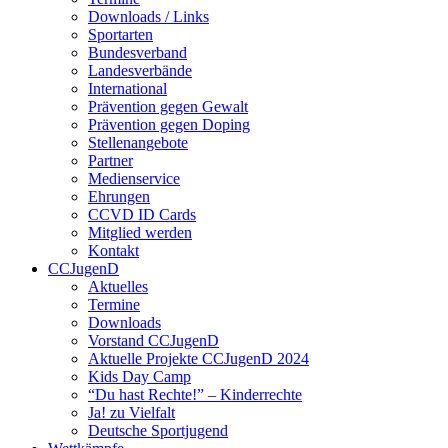
Downloads / Links
Sportarten
Bundesverband
Landesverbände
International
Prävention gegen Gewalt
Prävention gegen Doping
Stellenangebote
Partner
Medienservice
Ehrungen
CCVD ID Cards
Mitglied werden
Kontakt
CCJugenD
Aktuelles
Termine
Downloads
Vorstand CCJugenD
Aktuelle Projekte CCJugenD 2024
Kids Day Camp
“Du hast Rechte!” – Kinderrechte
Ja! zu Vielfalt
Deutsche Sportjugend