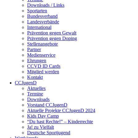
Downloads / Links
Sportarten
Bundesverband
Landesverbände
International
Prävention gegen Gewalt
Prävention gegen Doping
Stellenangebote
Partner
Medienservice
Ehrungen
CCVD ID Cards
Mitglied werden
Kontakt
CCJugenD
Aktuelles
Termine
Downloads
Vorstand CCJugenD
Aktuelle Projekte CCJugenD 2024
Kids Day Camp
“Du hast Rechte!” – Kinderrechte
Ja! zu Vielfalt
Deutsche Sportjugend