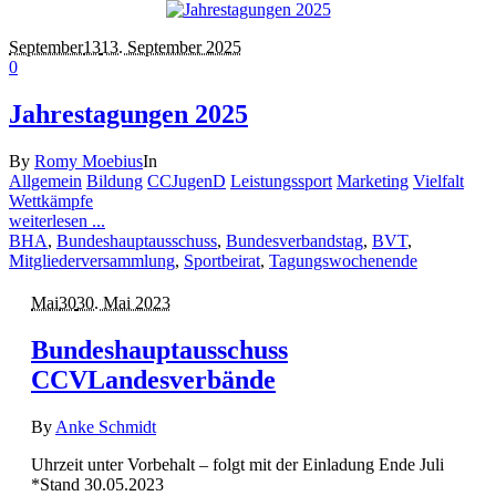
September
13
13. September 2025
0
Jahrestagungen 2025
By
Romy Moebius
In
Allgemein
Bildung
CCJugenD
Leistungssport
Marketing
Vielfalt
Wettkämpfe
weiterlesen ...
BHA
,
Bundeshauptausschuss
,
Bundesverbandstag
,
BVT
,
Mitgliederversammlung
,
Sportbeirat
,
Tagungswochenende
Mai
30
30. Mai 2023
Bundeshauptausschuss
CCVLandesverbände
By
Anke Schmidt
Uhrzeit unter Vorbehalt – folgt mit der Einladung Ende Juli
*Stand 30.05.2023