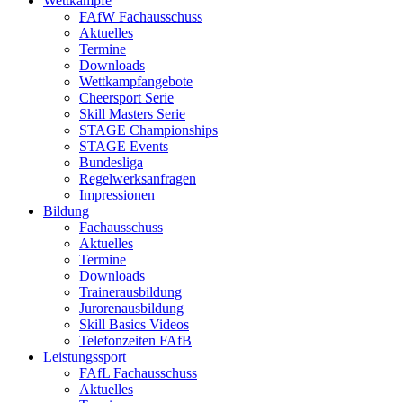
Wettkämpfe
FAfW Fachausschuss
Aktuelles
Termine
Downloads
Wettkampfangebote
Cheersport Serie
Skill Masters Serie
STAGE Championships
STAGE Events
Bundesliga
Regelwerksanfragen
Impressionen
Bildung
Fachausschuss
Aktuelles
Termine
Downloads
Trainerausbildung
Jurorenausbildung
Skill Basics Videos
Telefonzeiten FAfB
Leistungssport
FAfL Fachausschuss
Aktuelles