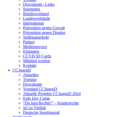
Downloads / Links
Sportarten
Bundesverband
Landesverbände
International
Prävention gegen Gewalt
Prävention gegen Doping
Stellenangebote
Partner
Medienservice
Ehrungen
CCVD ID Cards
Mitglied werden
Kontakt
CCJugenD
Aktuelles
Termine
Downloads
Vorstand CCJugenD
Aktuelle Projekte CCJugenD 2024
Kids Day Camp
“Du hast Rechte!” – Kinderrechte
Ja! zu Vielfalt
Deutsche Sportjugend