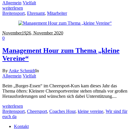
Allgemein
Vielfalt
weiterlesen
Breitensport
,
Ehrenamt
,
Mitarbeiter
November
19
26. November 2020
0
Management Hour zum Thema „kleine
Vereine“
By
Anke Schmidt
In
Allgemein
Vielfalt
Beim „Burger-Essen“ im Cheersport-Kurs kam dieses Jahr das
Thema öfters: Kleinere Cheersportvereine stehen oftmals vor großen
Herausforderungen und wünschen sich dabei Unterstützung....
weiterlesen
Breitensport
,
Cheersport
,
Coaches Hour
,
kleine vereine
,
Wir sind für
euch da
Kontakt