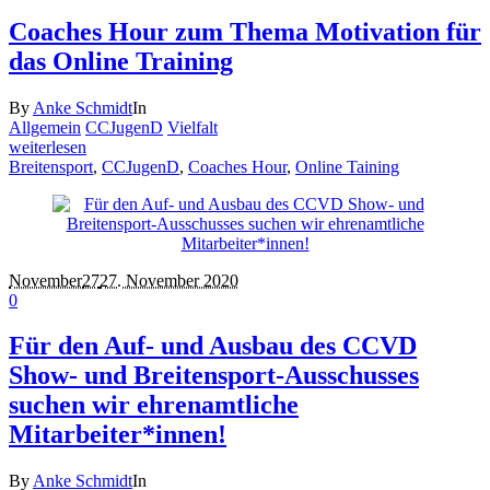
Coaches Hour zum Thema Motivation für
das Online Training
By
Anke Schmidt
In
Allgemein
CCJugenD
Vielfalt
weiterlesen
Breitensport
,
CCJugenD
,
Coaches Hour
,
Online Taining
November
27
27. November 2020
0
Für den Auf- und Ausbau des CCVD
Show- und Breitensport-Ausschusses
suchen wir ehrenamtliche
Mitarbeiter*innen!
By
Anke Schmidt
In