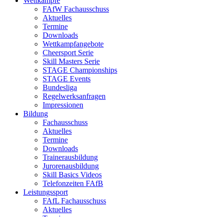
Wettkämpfe
FAfW Fachausschuss
Aktuelles
Termine
Downloads
Wettkampfangebote
Cheersport Serie
Skill Masters Serie
STAGE Championships
STAGE Events
Bundesliga
Regelwerksanfragen
Impressionen
Bildung
Fachausschuss
Aktuelles
Termine
Downloads
Trainerausbildung
Jurorenausbildung
Skill Basics Videos
Telefonzeiten FAfB
Leistungssport
FAfL Fachausschuss
Aktuelles