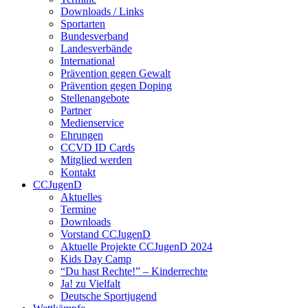
Downloads / Links
Sportarten
Bundesverband
Landesverbände
International
Prävention gegen Gewalt
Prävention gegen Doping
Stellenangebote
Partner
Medienservice
Ehrungen
CCVD ID Cards
Mitglied werden
Kontakt
CCJugenD
Aktuelles
Termine
Downloads
Vorstand CCJugenD
Aktuelle Projekte CCJugenD 2024
Kids Day Camp
“Du hast Rechte!” – Kinderrechte
Ja! zu Vielfalt
Deutsche Sportjugend