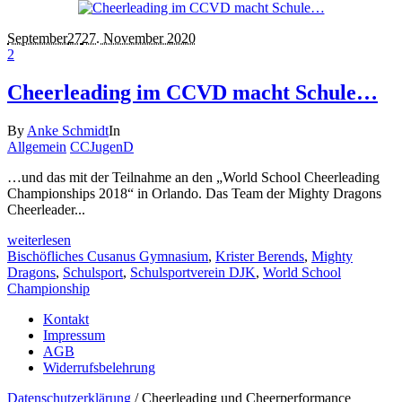
September
27
27. November 2020
2
Cheerleading im CCVD macht Schule…
By
Anke Schmidt
In
Allgemein
CCJugenD
…und das mit der Teilnahme an den „World School Cheerleading
Championships 2018“ in Orlando. Das Team der Mighty Dragons
Cheerleader...
weiterlesen
Bischöfliches Cusanus Gymnasium
,
Krister Berends
,
Mighty
Dragons
,
Schulsport
,
Schulsportverein DJK
,
World School
Championship
Kontakt
Impressum
AGB
Widerrufsbelehrung
Datenschutzerklärung
/ Cheerleading und Cheerperformance