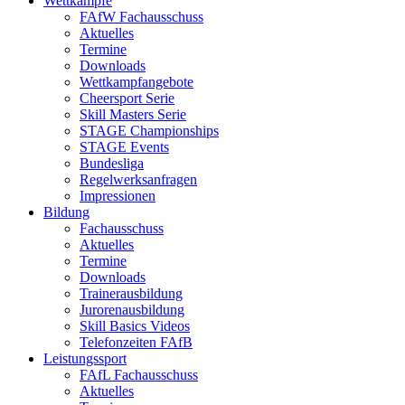
Wettkämpfe
FAfW Fachausschuss
Aktuelles
Termine
Downloads
Wettkampfangebote
Cheersport Serie
Skill Masters Serie
STAGE Championships
STAGE Events
Bundesliga
Regelwerksanfragen
Impressionen
Bildung
Fachausschuss
Aktuelles
Termine
Downloads
Trainerausbildung
Jurorenausbildung
Skill Basics Videos
Telefonzeiten FAfB
Leistungssport
FAfL Fachausschuss
Aktuelles