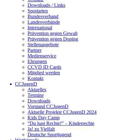
Downloads / Links
Sportarten
Bundesverband
Landesverbände
International
Prävention gegen Gewalt
Prävention gegen Doping
Stellenangebote
Partner
Medienservice
Ehrungen
CCVD ID Cards
Mitglied werden
Kontakt
CCJugenD
Aktuelles
Termine
Downloads
Vorstand CCJugenD
Aktuelle Projekte CCJugenD 2024
Kids Day Camp
“Du hast Rechte!” – Kinderrechte
Ja! zu Vielfalt
Deutsche Sportjugend