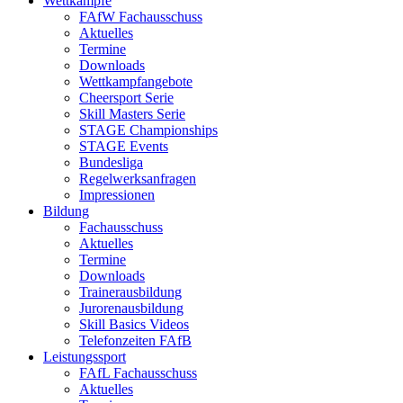
Wettkämpfe
FAfW Fachausschuss
Aktuelles
Termine
Downloads
Wettkampfangebote
Cheersport Serie
Skill Masters Serie
STAGE Championships
STAGE Events
Bundesliga
Regelwerksanfragen
Impressionen
Bildung
Fachausschuss
Aktuelles
Termine
Downloads
Trainerausbildung
Jurorenausbildung
Skill Basics Videos
Telefonzeiten FAfB
Leistungssport
FAfL Fachausschuss
Aktuelles