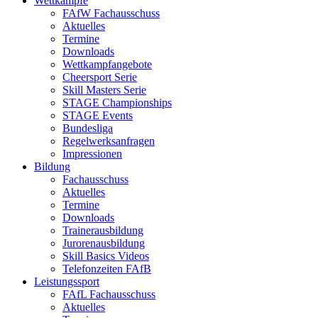
Wettkämpfe
FAfW Fachausschuss
Aktuelles
Termine
Downloads
Wettkampfangebote
Cheersport Serie
Skill Masters Serie
STAGE Championships
STAGE Events
Bundesliga
Regelwerksanfragen
Impressionen
Bildung
Fachausschuss
Aktuelles
Termine
Downloads
Trainerausbildung
Jurorenausbildung
Skill Basics Videos
Telefonzeiten FAfB
Leistungssport
FAfL Fachausschuss
Aktuelles