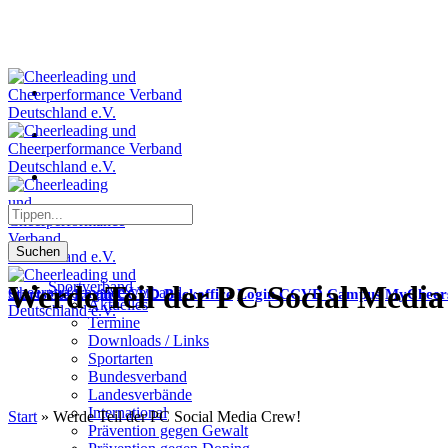
Suchen
Sportverband
Werde Teil der PC Social Media
Startseite
Login CCVD Backoffice
Login CCVD Campus
MyCheer
Aktuelles
Termine
Downloads / Links
Sportarten
Bundesverband
Landesverbände
International
Start
»
Werde Teil der PC Social Media Crew!
Prävention gegen Gewalt