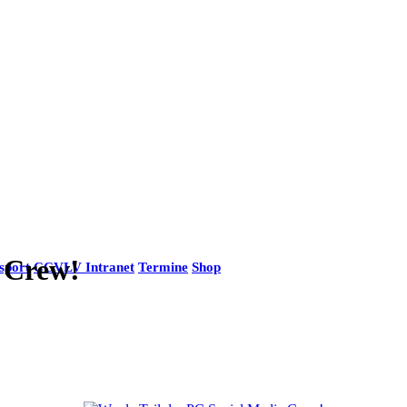
 Crew!
sport
CCVLV Intranet
Termine
Shop