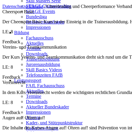
Skill Masters Serie
STAGE Championships
Datenschutzerklärung
/ Cheerleading und Cheerperformance Verband
STAGE Events
Cheersport Basic
Bundesliga
Der Cheersport Basic Kurs ist der Einsteig in die Trainerausbildung
Regelwerksanfragen
Impressionen
LE: 8
Bildung
Fachausschuss
Feedback
Aktuelles
Vereins- und Teamkommunikation
Termine
Downloads
Der Kurs Vereins- und Teamkommunikation dreht sich rund um die T
Trainerausbildung
Jurorenausbildung
LE: 8
Skill Basics Videos
Telefonzeiten FAfB
Feedback
Leistungssport
Vereinsrecht
FAfL Fachausschuss
Aktuelles
In dem Kurs Vereinsrecht werden die wichtigsten rechtlichen Grundlag
Termine
Downloads
LE: 8
Aktueller Bundeskader
Impressionen
Feedback
Alumni
Augen auf! Ohren auf!
Kader- und Stützpunktstruktur
Die Inhalte des Kurses Augen auf! Ohren auf! sind Prävention von in
Kaderbewerbung