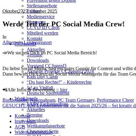
Prävention gegen Doping
Stellenangebote
Oktober
27
27. Oktober 2025
Partner
Medienservice
Ehrungen
Werde Teil der PC Social Media Crew!
CCVD ID Cards
Mitglied werden
In
Kontakt
Allgemein
Leistungssport
CCJugenD
Aktuelles
📣Wir suchen Dich im PC Social Media Bereich!
Termine
Downloads
Vorstand CCJugenD
Du liebst Social Media, hast ein gutes Gespür für Content und wills
Aktuelle Projekte CCJugenD 2024
Dann bewirb Dich jetzt als Social Media Managerln für das Team G
Kids Day Camp
“Du hast Rechte!” – Kinderrechte
Ja! zu Vielfalt
📲Alle Infos & Bewerbung
> hier
Deutsche Sportjugend
Wettkämpfe
Bundeskader
,
Nationalteam
,
PC Team Germany
,
Performance Cheer
FAfW Fachausschuss
GESUCHT: RM Eventschleife für die Saison 2025/26 – Sei kreativ d
Aktuelles
Termine
Kontakt
Downloads
Impressum
Wettkampfangebote
AGB
Cheersport Serie
Widerrufsbelehrung