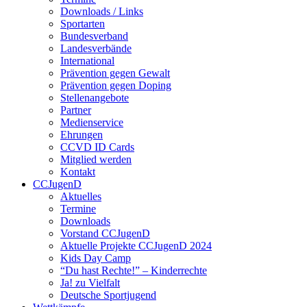
Downloads / Links
Sportarten
Bundesverband
Landesverbände
International
Prävention gegen Gewalt
Prävention gegen Doping
Stellenangebote
Partner
Medienservice
Ehrungen
CCVD ID Cards
Mitglied werden
Kontakt
CCJugenD
Aktuelles
Termine
Downloads
Vorstand CCJugenD
Aktuelle Projekte CCJugenD 2024
Kids Day Camp
“Du hast Rechte!” – Kinderrechte
Ja! zu Vielfalt
Deutsche Sportjugend