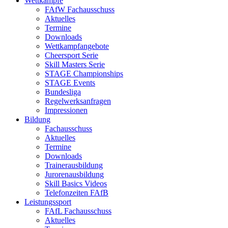
Wettkämpfe
FAfW Fachausschuss
Aktuelles
Termine
Downloads
Wettkampfangebote
Cheersport Serie
Skill Masters Serie
STAGE Championships
STAGE Events
Bundesliga
Regelwerksanfragen
Impressionen
Bildung
Fachausschuss
Aktuelles
Termine
Downloads
Trainerausbildung
Jurorenausbildung
Skill Basics Videos
Telefonzeiten FAfB
Leistungssport
FAfL Fachausschuss
Aktuelles