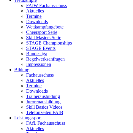
Wettkämpfe
FAfW Fachausschuss
Aktuelles
Termine
Downloads
Wettkampfangebote
Cheersport Serie
Skill Masters Serie
STAGE Championships
STAGE Events
Bundesliga
Regelwerksanfragen
Impressionen
Bildung
Fachausschuss
Aktuelles
Termine
Downloads
Trainerausbildung
Jurorenausbildung
Skill Basics Videos
Telefonzeiten FAfB
Leistungssport
FAfL Fachausschuss
Aktuelles