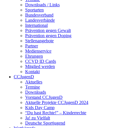
Downloads / Links
Sportarten
Bundesverband
Landesverbände
International
Prävention gegen Gewalt
Prävention gegen Doping
Stellenangebote
Partner
Medienservice
Ehrungen
CCVD ID Cards
Mitglied werden
Kontakt
CCJugenD
Aktuelles
Termine
Downloads
Vorstand CCJugenD
Aktuelle Projekte CCJugenD 2024
Kids Day Camp
“Du hast Rechte!” – Kinderrechte
Ja! zu Vielfalt
Deutsche Sportjugend