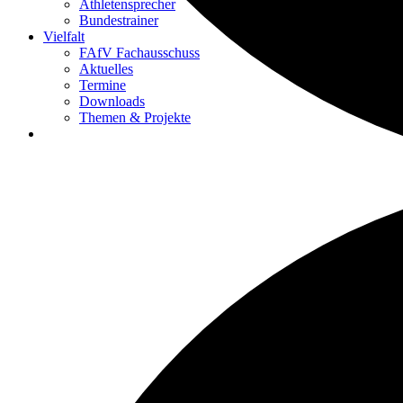
Athletensprecher
Bundestrainer
Vielfalt
FAfV Fachausschuss
Aktuelles
Termine
Downloads
Themen & Projekte