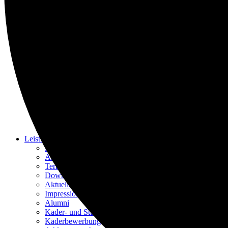
Skill Masters Serie
STAGE Championships
STAGE Events
Bundesliga
Regelwerksanfragen
Impressionen
Bildung
Fachausschuss
Aktuelles
Termine
Downloads
Trainerausbildung
Jurorenausbildung
Skill Basics Videos
Telefonzeiten FAfB
Leistungssport
FAfL Fachausschuss
Aktuelles
Termine
Downloads
Aktueller Bundeskader
Impressionen
Alumni
Kader- und Stützpunktstruktur
Kaderbewerbung