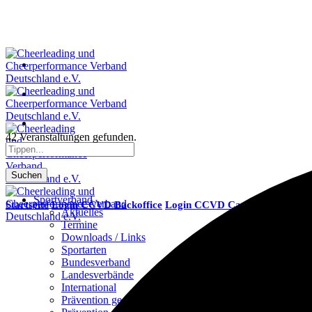
42 Veranstaltungen gefunden.
Suchen
Sportverband
Startseite
Login CCVD Backoffice
Login CCVD Campus
MyCheer
Aktuelles
Termine
Downloads / Links
Sportarten
Bundesverband
Landesverbände
International
Prävention gegen Gewalt