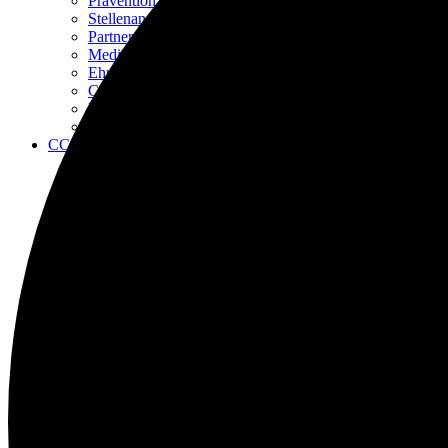
Prävention gegen Doping
Stellenangebote
Partner
Medienservice
Ehrungen
CCVD ID Cards
Mitglied werden
Kontakt
CCJugenD
Aktuelles
Termine
Downloads
Vorstand CCJugenD
Aktuelle Projekte CCJugenD 2024
Kids Day Camp
“Du hast Rechte!” – Kinderrechte
Ja! zu Vielfalt
Deutsche Sportjugend
Wettkämpfe
FAfW Fachausschuss
Aktuelles
Termine
Downloads
Wettkampfangebote
Cheersport Serie