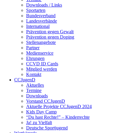
Downloads / Links
Sportarten
Bundesverband
Landesverbände
International
Prävention gegen Gewalt
Prävention gegen Doping
Stellenangebote
Partner
Medienservice
Ehrungen
CCVD ID Cards
Mitglied werden
Kontakt
CCJugenD
Aktuelles
Termine
Downloads
Vorstand CCJugenD
Aktuelle Projekte CCJugenD 2024
Kids Day Camp
“Du hast Rechte!” – Kinderrechte
Ja! zu Vielfalt
Deutsche Sportjugend