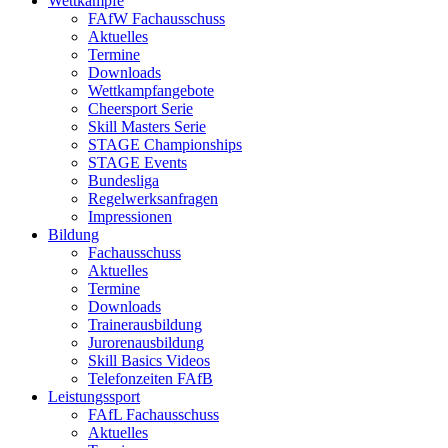
Wettkämpfe
FAfW Fachausschuss
Aktuelles
Termine
Downloads
Wettkampfangebote
Cheersport Serie
Skill Masters Serie
STAGE Championships
STAGE Events
Bundesliga
Regelwerksanfragen
Impressionen
Bildung
Fachausschuss
Aktuelles
Termine
Downloads
Trainerausbildung
Jurorenausbildung
Skill Basics Videos
Telefonzeiten FAfB
Leistungssport
FAfL Fachausschuss
Aktuelles