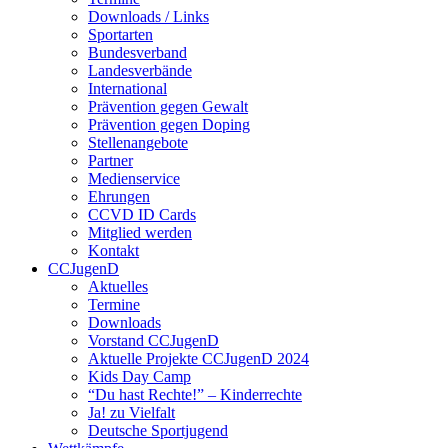
Downloads / Links
Sportarten
Bundesverband
Landesverbände
International
Prävention gegen Gewalt
Prävention gegen Doping
Stellenangebote
Partner
Medienservice
Ehrungen
CCVD ID Cards
Mitglied werden
Kontakt
CCJugenD
Aktuelles
Termine
Downloads
Vorstand CCJugenD
Aktuelle Projekte CCJugenD 2024
Kids Day Camp
“Du hast Rechte!” – Kinderrechte
Ja! zu Vielfalt
Deutsche Sportjugend