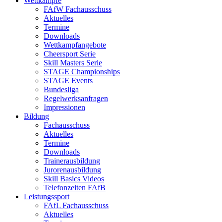
Wettkämpfe
FAfW Fachausschuss
Aktuelles
Termine
Downloads
Wettkampfangebote
Cheersport Serie
Skill Masters Serie
STAGE Championships
STAGE Events
Bundesliga
Regelwerksanfragen
Impressionen
Bildung
Fachausschuss
Aktuelles
Termine
Downloads
Trainerausbildung
Jurorenausbildung
Skill Basics Videos
Telefonzeiten FAfB
Leistungssport
FAfL Fachausschuss
Aktuelles