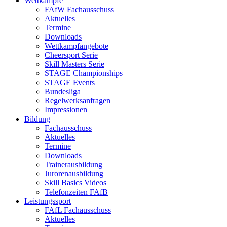
Wettkämpfe
FAfW Fachausschuss
Aktuelles
Termine
Downloads
Wettkampfangebote
Cheersport Serie
Skill Masters Serie
STAGE Championships
STAGE Events
Bundesliga
Regelwerksanfragen
Impressionen
Bildung
Fachausschuss
Aktuelles
Termine
Downloads
Trainerausbildung
Jurorenausbildung
Skill Basics Videos
Telefonzeiten FAfB
Leistungssport
FAfL Fachausschuss
Aktuelles