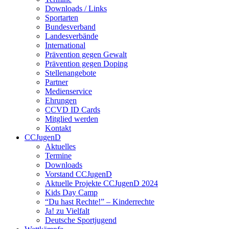
Downloads / Links
Sportarten
Bundesverband
Landesverbände
International
Prävention gegen Gewalt
Prävention gegen Doping
Stellenangebote
Partner
Medienservice
Ehrungen
CCVD ID Cards
Mitglied werden
Kontakt
CCJugenD
Aktuelles
Termine
Downloads
Vorstand CCJugenD
Aktuelle Projekte CCJugenD 2024
Kids Day Camp
“Du hast Rechte!” – Kinderrechte
Ja! zu Vielfalt
Deutsche Sportjugend