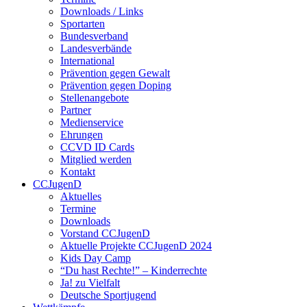
Downloads / Links
Sportarten
Bundesverband
Landesverbände
International
Prävention gegen Gewalt
Prävention gegen Doping
Stellenangebote
Partner
Medienservice
Ehrungen
CCVD ID Cards
Mitglied werden
Kontakt
CCJugenD
Aktuelles
Termine
Downloads
Vorstand CCJugenD
Aktuelle Projekte CCJugenD 2024
Kids Day Camp
“Du hast Rechte!” – Kinderrechte
Ja! zu Vielfalt
Deutsche Sportjugend