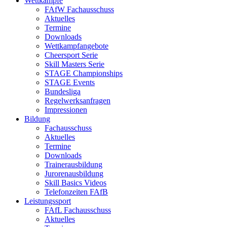
Wettkämpfe
FAfW Fachausschuss
Aktuelles
Termine
Downloads
Wettkampfangebote
Cheersport Serie
Skill Masters Serie
STAGE Championships
STAGE Events
Bundesliga
Regelwerksanfragen
Impressionen
Bildung
Fachausschuss
Aktuelles
Termine
Downloads
Trainerausbildung
Jurorenausbildung
Skill Basics Videos
Telefonzeiten FAfB
Leistungssport
FAfL Fachausschuss
Aktuelles