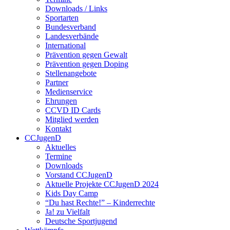
Downloads / Links
Sportarten
Bundesverband
Landesverbände
International
Prävention gegen Gewalt
Prävention gegen Doping
Stellenangebote
Partner
Medienservice
Ehrungen
CCVD ID Cards
Mitglied werden
Kontakt
CCJugenD
Aktuelles
Termine
Downloads
Vorstand CCJugenD
Aktuelle Projekte CCJugenD 2024
Kids Day Camp
“Du hast Rechte!” – Kinderrechte
Ja! zu Vielfalt
Deutsche Sportjugend