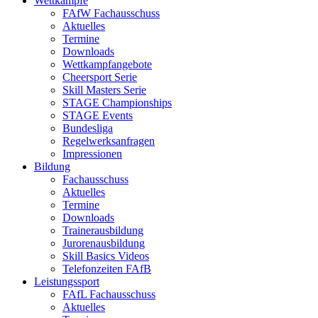
Wettkämpfe
FAfW Fachausschuss
Aktuelles
Termine
Downloads
Wettkampfangebote
Cheersport Serie
Skill Masters Serie
STAGE Championships
STAGE Events
Bundesliga
Regelwerksanfragen
Impressionen
Bildung
Fachausschuss
Aktuelles
Termine
Downloads
Trainerausbildung
Jurorenausbildung
Skill Basics Videos
Telefonzeiten FAfB
Leistungssport
FAfL Fachausschuss
Aktuelles