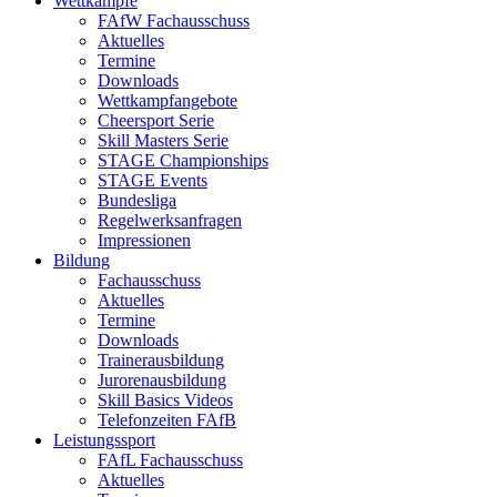
Wettkämpfe
FAfW Fachausschuss
Aktuelles
Termine
Downloads
Wettkampfangebote
Cheersport Serie
Skill Masters Serie
STAGE Championships
STAGE Events
Bundesliga
Regelwerksanfragen
Impressionen
Bildung
Fachausschuss
Aktuelles
Termine
Downloads
Trainerausbildung
Jurorenausbildung
Skill Basics Videos
Telefonzeiten FAfB
Leistungssport
FAfL Fachausschuss
Aktuelles