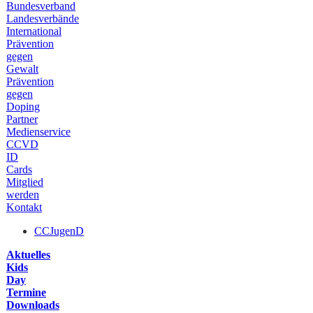
Bundesverband
Landesverbände
International
Prävention
gegen
Gewalt
Prävention
gegen
Doping
Partner
Medienservice
CCVD
ID
Cards
Mitglied
werden
Kontakt
CCJugenD
Aktuelles
Kids
Day
Termine
Downloads