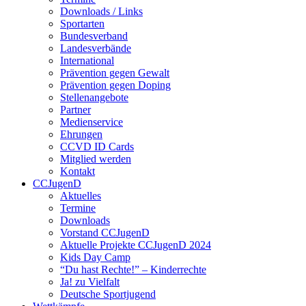
Downloads / Links
Sportarten
Bundesverband
Landesverbände
International
Prävention gegen Gewalt
Prävention gegen Doping
Stellenangebote
Partner
Medienservice
Ehrungen
CCVD ID Cards
Mitglied werden
Kontakt
CCJugenD
Aktuelles
Termine
Downloads
Vorstand CCJugenD
Aktuelle Projekte CCJugenD 2024
Kids Day Camp
“Du hast Rechte!” – Kinderrechte
Ja! zu Vielfalt
Deutsche Sportjugend