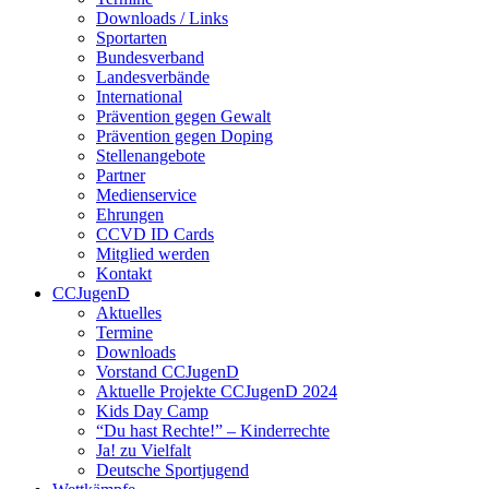
Downloads / Links
Sportarten
Bundesverband
Landesverbände
International
Prävention gegen Gewalt
Prävention gegen Doping
Stellenangebote
Partner
Medienservice
Ehrungen
CCVD ID Cards
Mitglied werden
Kontakt
CCJugenD
Aktuelles
Termine
Downloads
Vorstand CCJugenD
Aktuelle Projekte CCJugenD 2024
Kids Day Camp
“Du hast Rechte!” – Kinderrechte
Ja! zu Vielfalt
Deutsche Sportjugend