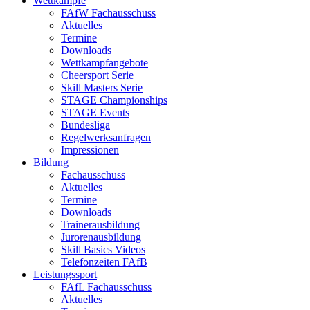
Wettkämpfe
FAfW Fachausschuss
Aktuelles
Termine
Downloads
Wettkampfangebote
Cheersport Serie
Skill Masters Serie
STAGE Championships
STAGE Events
Bundesliga
Regelwerksanfragen
Impressionen
Bildung
Fachausschuss
Aktuelles
Termine
Downloads
Trainerausbildung
Jurorenausbildung
Skill Basics Videos
Telefonzeiten FAfB
Leistungssport
FAfL Fachausschuss
Aktuelles