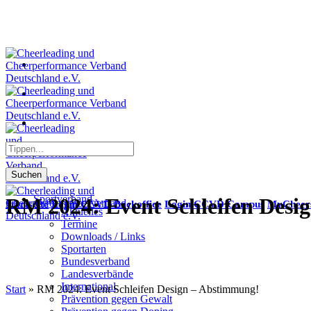
Suchen
Sportverband
RM 2024: Event Schleifen Desi
Startseite
Login CCVD Backoffice
Login CCVD Campus
MyCheer
Aktuelles
Termine
Downloads / Links
Sportarten
Bundesverband
Landesverbände
International
Start
»
RM 2024: Event Schleifen Design – Abstimmung!
Prävention gegen Gewalt