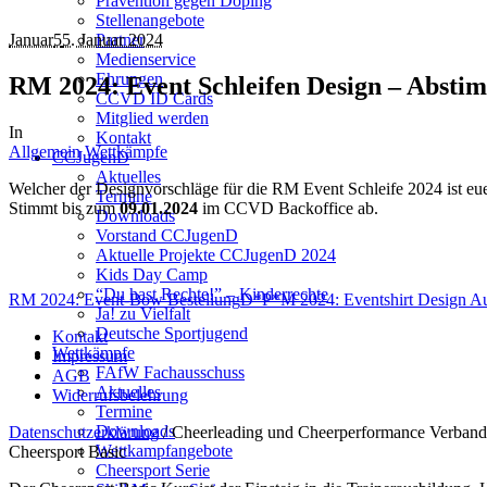
Prävention gegen Doping
Stellenangebote
Januar
5
5. Januar 2024
Partner
Medienservice
Ehrungen
RM 2024: Event Schleifen Design – Absti
CCVD ID Cards
Mitglied werden
In
Kontakt
Allgemein
Wettkämpfe
CCJugenD
Aktuelles
Welcher der Designvorschläge für die RM Event Schleife 2024 ist eue
Termine
Stimmt bis zum
09.01.2024
im CCVD Backoffice ab.
Downloads
Vorstand CCJugenD
Aktuelle Projekte CCJugenD 2024
Kids Day Camp
“Du hast Rechte!” – Kinderrechte
RM 2024: Event-Bow Bestellung
D*P*M 2024: Eventshirt Design Au
Ja! zu Vielfalt
Deutsche Sportjugend
Kontakt
Wettkämpfe
Impressum
FAfW Fachausschuss
AGB
Aktuelles
Widerrufsbelehrung
Termine
Downloads
Datenschutzerklärung
/ Cheerleading und Cheerperformance Verband
Wettkampfangebote
Cheersport Basic
Cheersport Serie