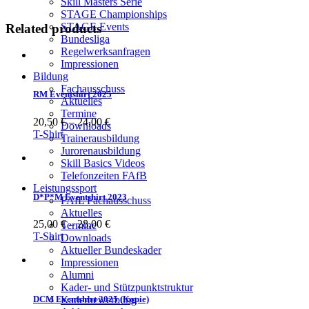
Skill Masters Serie
STAGE Championships
STAGE Events
Related products
Bundesliga
Regelwerksanfragen
Impressionen
Bildung
Fachausschuss
RM Eventshirt 2025
Aktuelles
Termine
20,50
€
–
24,00
€
Downloads
T-Shirt
Trainerausbildung
Jurorenausbildung
Skill Basics Videos
Telefonzeiten FAfB
Leistungssport
D*P*M Eventshirt 2023
FAfL Fachausschuss
Aktuelles
25,00
€
–
28,00
€
Termine
T-Shirt
Downloads
Aktueller Bundeskader
Impressionen
Alumni
Kader- und Stützpunktstruktur
Kaderbewerbung
DCM Eventshirt 2025 (Kopie)