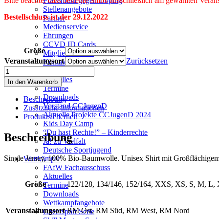
Bitte beachte, dass bestellte Shirts ausschließlich am gewählten Ver
Prävention gegen Doping
Stellenangebote
Bestellschluss ist der 29.12.2022
Partner
Medienservice
Ehrungen
CCVD ID Cards
Größe
Mitglied werden
Veranstaltungsort
Zurücksetzen
Kontakt
RM
CCJugenD
Eventshirt
Aktuelles
In den Warenkorb
2023
Termine
Menge
Downloads
Beschreibung
Vorstand CCJugenD
Zusätzliche Informationen
Aktuelle Projekte CCJugenD 2024
Produktsicherheit
Kids Day Camp
“Du hast Rechte!” – Kinderrechte
Beschreibung
Ja! zu Vielfalt
Deutsche Sportjugend
Single Jersey, 100% Bio-Baumwolle. Unisex Shirt mit Großflächigem 
Wettkämpfe
FAfW Fachausschuss
Aktuelles
Größe
122/128, 134/146, 152/164, XXS, XS, S, M, L
Termine
Downloads
Wettkampfangebote
Veranstaltungsort
RM Ost, RM Süd, RM West, RM Nord
Cheersport Serie