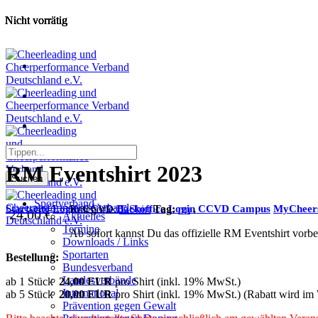
Nicht vorrätig
Nicht vorrätig
Nicht vorrätig
Nicht vorrätig
RM Eventshirt 2023
Suchen
Sportverband
Kategorie:
T-Shirt
Tag:
rm
.
Startseite
Login CCVD Backoffice
Login CCVD Campus
MyCheer
24,00
€
Aktuelles
Termine
Ab sofort kannst Du das offizielle RM Eventshirt vorbe
Downloads / Links
Sportarten
Bestellung:
Bundesverband
Landesverbände
ab 1 Stück
24,00 EUR
pro Shirt (inkl. 19% MwSt.)
International
ab 5 Stück
20,00 EUR
pro Shirt (inkl. 19% MwSt.) (Rabatt wird im
Prävention gegen Gewalt