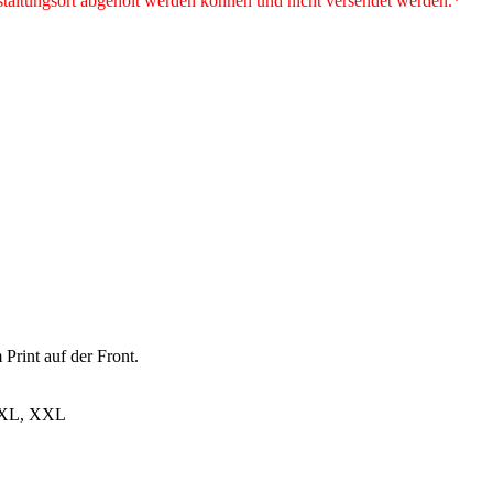
anstaltungsort abgeholt werden können und nicht versendet werden.*
Print auf der Front.
, XL, XXL