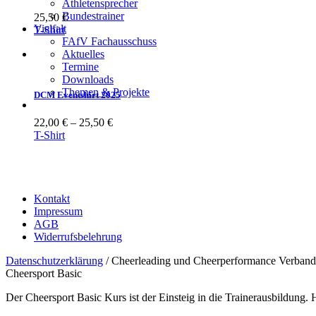
Athletensprecher
Bundestrainer
25,50
€
Vielfalt
T-Shirt
FAfV Fachausschuss
Aktuelles
Termine
Downloads
Themen & Projekte
DCM Eventshirt 2025
22,00
€
–
25,50
€
T-Shirt
Kontakt
Impressum
AGB
Widerrufsbelehrung
Datenschutzerklärung
/ Cheerleading und Cheerperformance Verband
Cheersport Basic
Der Cheersport Basic Kurs ist der Einsteig in die Trainerausbildung