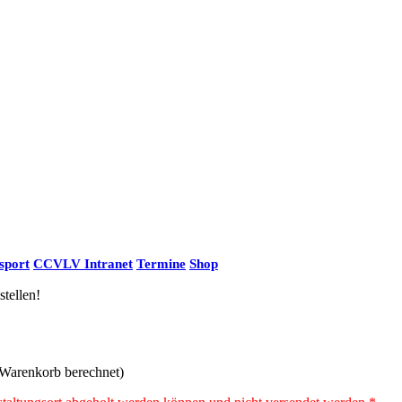
sport
CCVLV Intranet
Termine
Shop
stellen!
 Warenkorb berechnet)