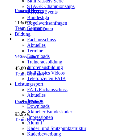
Skill Masters Serie
STAGE Championships
Unterteil Herren
STAGE Events
Bundesliga
113,95
€
Regelwerksanfragen
Team Germany
Impressionen
Bildung
Fachausschuss
Aktuelles
Termine
Downloads
V4X Schuhe
Trainerausbildung
Jurorenausbildung
45,00
€
Skill Basics Videos
Team Germany
Telefonzeiten FAfB
Leistungssport
FAfL Fachausschuss
Aktuelles
Termine
Unterteil Damen
Downloads
Aktueller Bundeskader
93,95
€
Impressionen
Team Germany
Alumni
Kader- und Stützpunktstruktur
Kaderbewerbung