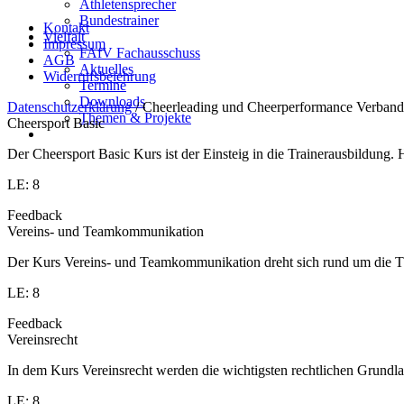
Athletensprecher
Bundestrainer
Kontakt
Vielfalt
Impressum
FAfV Fachausschuss
AGB
Aktuelles
Widerrufsbelehrung
Termine
Downloads
Datenschutzerklärung
/ Cheerleading und Cheerperformance Verband
Themen & Projekte
Cheersport Basic
Der Cheersport Basic Kurs ist der Einsteig in die Trainerausbildung
LE: 8
Feedback
Vereins- und Teamkommunikation
Der Kurs Vereins- und Teamkommunikation dreht sich rund um die T
LE: 8
Feedback
Vereinsrecht
In dem Kurs Vereinsrecht werden die wichtigsten rechtlichen Grundlag
LE: 8