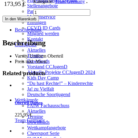
Prävention gegen Doping
Kategorie:
Team Germany
.
173,95
€
Stellenangebote
Partner
Oberteil
Medienservice
Herren
In den Warenkorb
Ehrungen
Menge
CCVD ID Cards
Beschreibung
Mitglied werden
Kontakt
Beschreibung
CCJugenD
Aktuelles
Termine
Varsity Uniform Oberteil
Downloads
Preis inkl. Mwst
Vorstand CCJugenD
Aktuelle Projekte CCJugenD 2024
Related products
Kids Day Camp
“Du hast Rechte!” – Kinderrechte
Ja! zu Vielfalt
Deutsche Sportjugend
Wettkämpfe
Oberteil Damen
FAfW Fachausschuss
Aktuelles
225,95
€
Termine
Team Germany
Downloads
Wettkampfangebote
Cheersport Serie