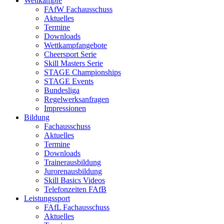
Wettkämpfe
FAfW Fachausschuss
Aktuelles
Termine
Downloads
Wettkampfangebote
Cheersport Serie
Skill Masters Serie
STAGE Championships
STAGE Events
Bundesliga
Regelwerksanfragen
Impressionen
Bildung
Fachausschuss
Aktuelles
Termine
Downloads
Trainerausbildung
Jurorenausbildung
Skill Basics Videos
Telefonzeiten FAfB
Leistungssport
FAfL Fachausschuss
Aktuelles