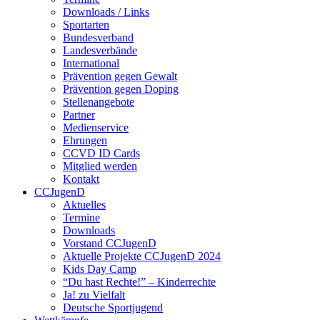
Downloads / Links
Sportarten
Bundesverband
Landesverbände
International
Prävention gegen Gewalt
Prävention gegen Doping
Stellenangebote
Partner
Medienservice
Ehrungen
CCVD ID Cards
Mitglied werden
Kontakt
CCJugenD
Aktuelles
Termine
Downloads
Vorstand CCJugenD
Aktuelle Projekte CCJugenD 2024
Kids Day Camp
“Du hast Rechte!” – Kinderrechte
Ja! zu Vielfalt
Deutsche Sportjugend