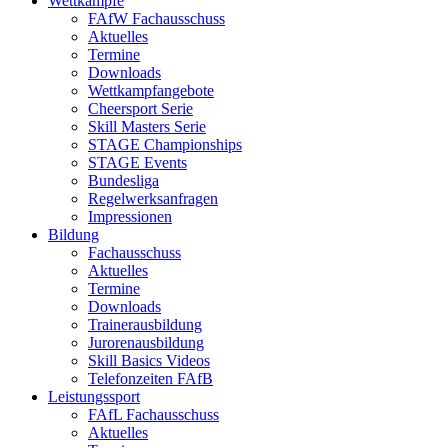
Wettkämpfe
FAfW Fachausschuss
Aktuelles
Termine
Downloads
Wettkampfangebote
Cheersport Serie
Skill Masters Serie
STAGE Championships
STAGE Events
Bundesliga
Regelwerksanfragen
Impressionen
Bildung
Fachausschuss
Aktuelles
Termine
Downloads
Trainerausbildung
Jurorenausbildung
Skill Basics Videos
Telefonzeiten FAfB
Leistungssport
FAfL Fachausschuss
Aktuelles