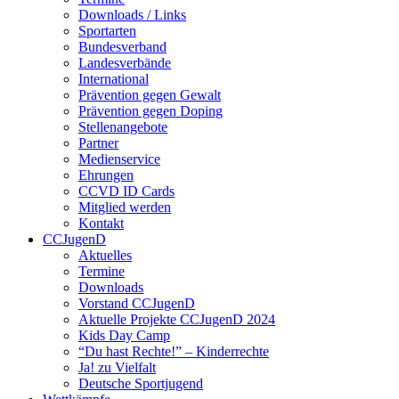
Downloads / Links
Sportarten
Bundesverband
Landesverbände
International
Prävention gegen Gewalt
Prävention gegen Doping
Stellenangebote
Partner
Medienservice
Ehrungen
CCVD ID Cards
Mitglied werden
Kontakt
CCJugenD
Aktuelles
Termine
Downloads
Vorstand CCJugenD
Aktuelle Projekte CCJugenD 2024
Kids Day Camp
“Du hast Rechte!” – Kinderrechte
Ja! zu Vielfalt
Deutsche Sportjugend