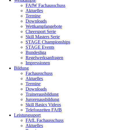
Wettkämpfe
FAfW Fachausschuss
Aktuelles
Termine
Downloads
Wettkampfangebote
Cheersport Serie
Skill Masters Serie
STAGE Championships
STAGE Events
Bundesliga
Regelwerksanfragen
Impressionen
Bildung
Fachausschuss
Aktuelles
Termine
Downloads
Trainerausbildung
Jurorenausbildung
Skill Basics Videos
Telefonzeiten FAfB
Leistungssport
FAfL Fachausschuss
Aktuelles