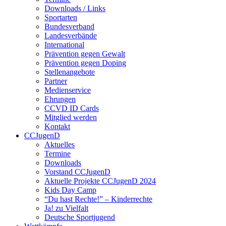
Downloads / Links
Sportarten
Bundesverband
Landesverbände
International
Prävention gegen Gewalt
Prävention gegen Doping
Stellenangebote
Partner
Medienservice
Ehrungen
CCVD ID Cards
Mitglied werden
Kontakt
CCJugenD
Aktuelles
Termine
Downloads
Vorstand CCJugenD
Aktuelle Projekte CCJugenD 2024
Kids Day Camp
“Du hast Rechte!” – Kinderrechte
Ja! zu Vielfalt
Deutsche Sportjugend