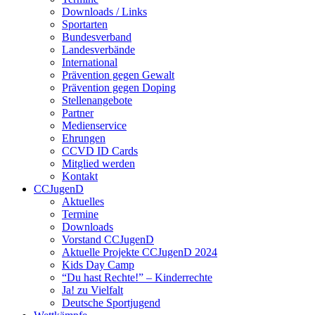
Downloads / Links
Sportarten
Bundesverband
Landesverbände
International
Prävention gegen Gewalt
Prävention gegen Doping
Stellenangebote
Partner
Medienservice
Ehrungen
CCVD ID Cards
Mitglied werden
Kontakt
CCJugenD
Aktuelles
Termine
Downloads
Vorstand CCJugenD
Aktuelle Projekte CCJugenD 2024
Kids Day Camp
“Du hast Rechte!” – Kinderrechte
Ja! zu Vielfalt
Deutsche Sportjugend