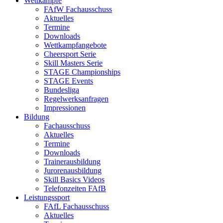
Wettkämpfe
FAfW Fachausschuss
Aktuelles
Termine
Downloads
Wettkampfangebote
Cheersport Serie
Skill Masters Serie
STAGE Championships
STAGE Events
Bundesliga
Regelwerksanfragen
Impressionen
Bildung
Fachausschuss
Aktuelles
Termine
Downloads
Trainerausbildung
Jurorenausbildung
Skill Basics Videos
Telefonzeiten FAfB
Leistungssport
FAfL Fachausschuss
Aktuelles