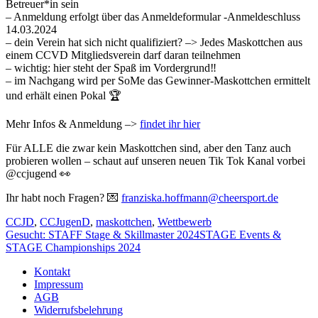
Betreuer*in sein
– Anmeldung erfolgt über das Anmeldeformular -Anmeldeschluss
14.03.2024
– dein Verein hat sich nicht qualifiziert? –> Jedes Maskottchen aus
einem CCVD Mitgliedsverein darf daran teilnehmen
– wichtig: hier steht der Spaß im Vordergrund‼️
– im Nachgang wird per SoMe das Gewinner-Maskottchen ermittelt
und erhält einen Pokal 🏆
Mehr Infos & Anmeldung –>
findet ihr hier
Für ALLE die zwar kein Maskottchen sind, aber den Tanz auch
probieren wollen – schaut auf unseren neuen Tik Tok Kanal vorbei
@ccjugend 👀
Ihr habt noch Fragen? 💌
franziska.hoffmann@cheersport.de
CCJD
,
CCJugenD
,
maskottchen
,
Wettbewerb
Gesucht: STAFF Stage & Skillmaster 2024
STAGE Events &
STAGE Championships 2024
Kontakt
Impressum
AGB
Widerrufsbelehrung