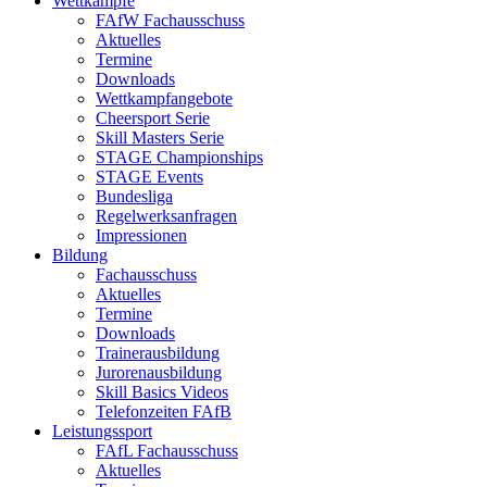
Wettkämpfe
FAfW Fachausschuss
Aktuelles
Termine
Downloads
Wettkampfangebote
Cheersport Serie
Skill Masters Serie
STAGE Championships
STAGE Events
Bundesliga
Regelwerksanfragen
Impressionen
Bildung
Fachausschuss
Aktuelles
Termine
Downloads
Trainerausbildung
Jurorenausbildung
Skill Basics Videos
Telefonzeiten FAfB
Leistungssport
FAfL Fachausschuss
Aktuelles