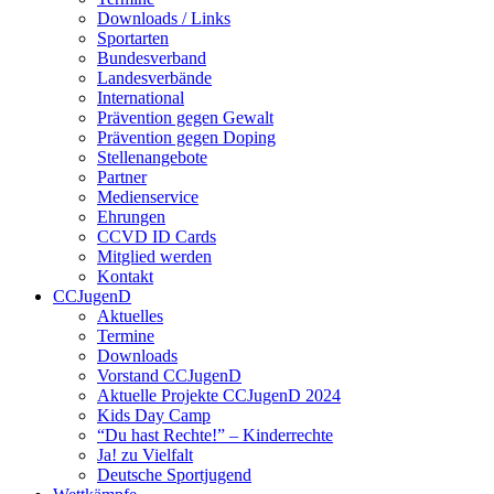
Downloads / Links
Sportarten
Bundesverband
Landesverbände
International
Prävention gegen Gewalt
Prävention gegen Doping
Stellenangebote
Partner
Medienservice
Ehrungen
CCVD ID Cards
Mitglied werden
Kontakt
CCJugenD
Aktuelles
Termine
Downloads
Vorstand CCJugenD
Aktuelle Projekte CCJugenD 2024
Kids Day Camp
“Du hast Rechte!” – Kinderrechte
Ja! zu Vielfalt
Deutsche Sportjugend