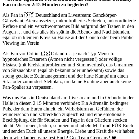
Fan in diesen 2:15 Minuten zu begleiten?
Als Fan in 🇩🇪 Deutschland am Livestream: Ganzkörper-
Gänsehaut, Atemaussetzer, unkontrolliertes Schreien, unkoordinierte
Reflexe und ein verschwommenes Bild aufgrund der Tränen in den
Augen … und das alles bis spät in die Abend- und Nachtstunden,
egal ob in kleinem Kreis zu Hause auf der Couch oder beim Public
Viewing im Verein.
Als Fan vor Ort in 🇺🇸 Orlando… je nach Typ Mensch:
hypnotisches Erstarren (Atmen nicht vergessen!) oder völlige
Ekstase (mit Kreislaufproblemen und Stimmverlust), das Umarmen
von Sitznachbarn (egal ob bekannt oder unbekannt) sowie das
streng getaktete Zeitmanagement und der harte Kampf um einen
Sitz- oder zumindest Stehplatz, um keine Routine aber auch keine
Fan-Spalier zu verpassen.
Was uns Fans in Deutschland am Livestream und in Orlando in der
Halle in diesen 2:15 Minuten verbindet: Ein Adrenalin bedingter
Puls, der dem Euren ähnelt, ein Wirbelsturm an Gefühlen, der
wunderschön und schrecklich zugleich ist und eine emotionale
Erschöpfung, die für Stunden und Tage in den Gliedern stecken
bleibt. Wir freuen, leiden, schreien und jubeln MIT und FÜR Euch
und senden Euch all unsere Energie, Liebe und Kraft die wir haben,
denn wir glauben ganz fest Euch! Go, Team Germany!
❤️