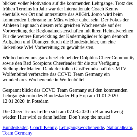
blicken voller Motivation auf die kommenden Lehrgänge. Trotz des
frühen Termins im Jahr war der internationale Coach Kenny
ebenfalls vor Ort und unterstützte das AllGirl. Jomo wird beim
kommenden Lehrgang im März wieder dabei sein. Der Fokus der
Athleten liegt nach diesem erfolgreichen Wochenende auf der
Vorbereitung der Regionalmeisterschaften mit ihren Heimatvereinen.
Für die weitere Entwicklung der Kadermitglieder folgen dennoch
Aufgaben und Übungen durch die Bundestrainier, um eine
lückenlose WM-Vorbereitung zu gewährleisten.
Wir bedanken uns ganz herzlich bei der Dolphins Cheer Community
sowie den Red Scorpions Cheerleader für die zur Verfügung
Stellung der Matten. Dank der tollen Gastfreundschaft des MTV
Wolfenbüttel verbrachte das CCVD Team Germany ein
wunderbares Wochenende in Wolfenbüttel.
Gespannt blickt das CCVD Team Germany auf den kommenden
Lehrgangstermin des Bundeskader Hip Hop am 11.01.2020 –
12.01.2020 in Potsdam.
Die Cheer Teams treffen sich am 07.03.2020 in Braunschweig
wieder. Hier wird es dann heißen: Don’t stop the music!
Bundeskader
,
Coach Kenny
,
Lehrgangswochenende
,
Nationalteam
,
Team Germany