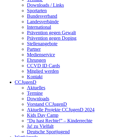
Downloads / Links
Sportarten
Bundesverband
Landesverbände
International
Prävention gegen Gewalt
Prävention gegen Doping
Stellenangebote
Partner
Medienservice
Ehrungen
CCVD ID Cards
Mitglied werden
Kontakt
CCJugenD
Aktuelles
Termine
Downloads
Vorstand CCJugenD
Aktuelle Projekte CCJugenD 2024
Kids Day Camp
“Du hast Rechte!” – Kinderrechte
Ja! zu Vielfalt
Deutsche Sportjugend