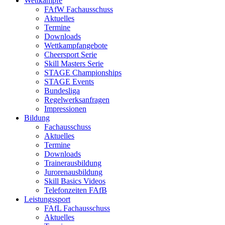
Wettkämpfe
FAfW Fachausschuss
Aktuelles
Termine
Downloads
Wettkampfangebote
Cheersport Serie
Skill Masters Serie
STAGE Championships
STAGE Events
Bundesliga
Regelwerksanfragen
Impressionen
Bildung
Fachausschuss
Aktuelles
Termine
Downloads
Trainerausbildung
Jurorenausbildung
Skill Basics Videos
Telefonzeiten FAfB
Leistungssport
FAfL Fachausschuss
Aktuelles