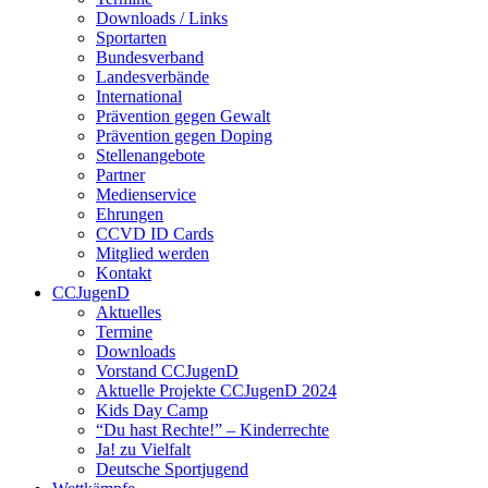
Downloads / Links
Sportarten
Bundesverband
Landesverbände
International
Prävention gegen Gewalt
Prävention gegen Doping
Stellenangebote
Partner
Medienservice
Ehrungen
CCVD ID Cards
Mitglied werden
Kontakt
CCJugenD
Aktuelles
Termine
Downloads
Vorstand CCJugenD
Aktuelle Projekte CCJugenD 2024
Kids Day Camp
“Du hast Rechte!” – Kinderrechte
Ja! zu Vielfalt
Deutsche Sportjugend