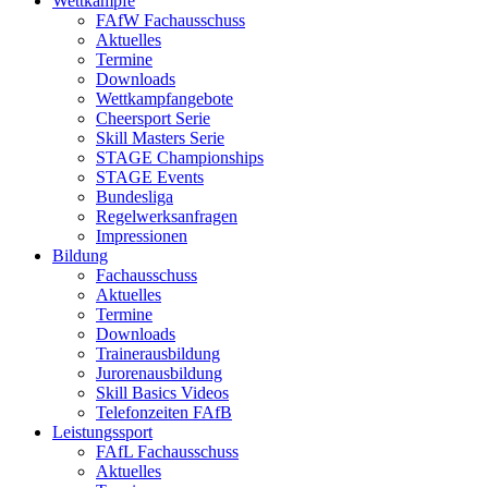
Wettkämpfe
FAfW Fachausschuss
Aktuelles
Termine
Downloads
Wettkampfangebote
Cheersport Serie
Skill Masters Serie
STAGE Championships
STAGE Events
Bundesliga
Regelwerksanfragen
Impressionen
Bildung
Fachausschuss
Aktuelles
Termine
Downloads
Trainerausbildung
Jurorenausbildung
Skill Basics Videos
Telefonzeiten FAfB
Leistungssport
FAfL Fachausschuss
Aktuelles