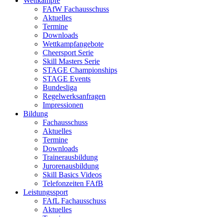
Wettkämpfe
FAfW Fachausschuss
Aktuelles
Termine
Downloads
Wettkampfangebote
Cheersport Serie
Skill Masters Serie
STAGE Championships
STAGE Events
Bundesliga
Regelwerksanfragen
Impressionen
Bildung
Fachausschuss
Aktuelles
Termine
Downloads
Trainerausbildung
Jurorenausbildung
Skill Basics Videos
Telefonzeiten FAfB
Leistungssport
FAfL Fachausschuss
Aktuelles