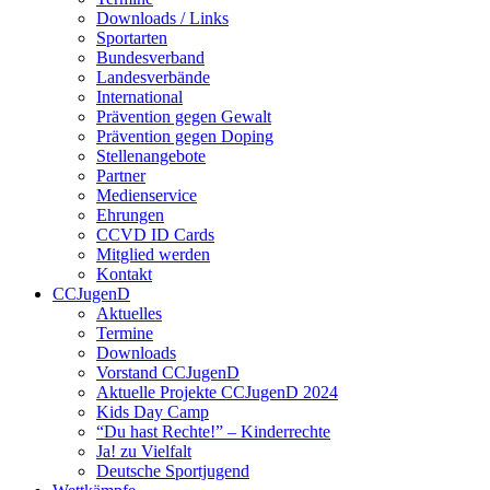
Downloads / Links
Sportarten
Bundesverband
Landesverbände
International
Prävention gegen Gewalt
Prävention gegen Doping
Stellenangebote
Partner
Medienservice
Ehrungen
CCVD ID Cards
Mitglied werden
Kontakt
CCJugenD
Aktuelles
Termine
Downloads
Vorstand CCJugenD
Aktuelle Projekte CCJugenD 2024
Kids Day Camp
“Du hast Rechte!” – Kinderrechte
Ja! zu Vielfalt
Deutsche Sportjugend