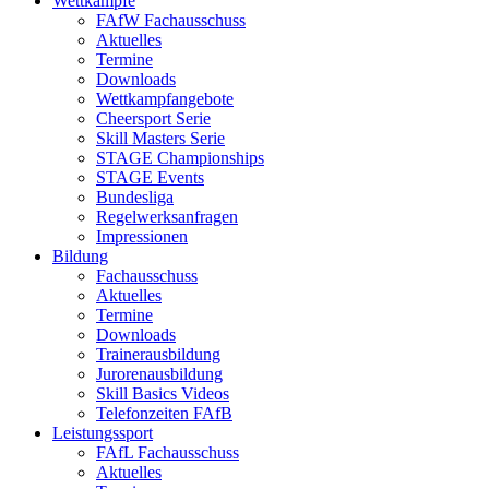
Wettkämpfe
FAfW Fachausschuss
Aktuelles
Termine
Downloads
Wettkampfangebote
Cheersport Serie
Skill Masters Serie
STAGE Championships
STAGE Events
Bundesliga
Regelwerksanfragen
Impressionen
Bildung
Fachausschuss
Aktuelles
Termine
Downloads
Trainerausbildung
Jurorenausbildung
Skill Basics Videos
Telefonzeiten FAfB
Leistungssport
FAfL Fachausschuss
Aktuelles