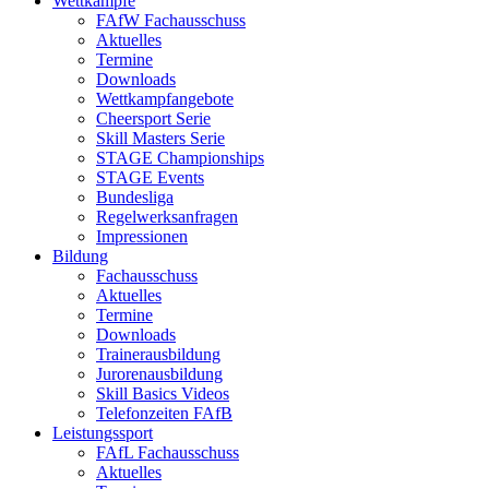
Wettkämpfe
FAfW Fachausschuss
Aktuelles
Termine
Downloads
Wettkampfangebote
Cheersport Serie
Skill Masters Serie
STAGE Championships
STAGE Events
Bundesliga
Regelwerksanfragen
Impressionen
Bildung
Fachausschuss
Aktuelles
Termine
Downloads
Trainerausbildung
Jurorenausbildung
Skill Basics Videos
Telefonzeiten FAfB
Leistungssport
FAfL Fachausschuss
Aktuelles