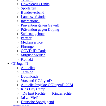
Downloads / Links
Sportarten
Bundesverband
Landesverbände
International
Prävention gegen Gewalt
Prävention gegen Doping
Stellenangebote
Partner
Medienservice
Ehrungen
CCVD ID Cards
Mitglied werden
Kontakt
CCJugenD
Aktuelles
Termine
Downloads
Vorstand CCJugenD
Aktuelle Projekte CCJugenD 2024
Kids Day Camp
“Du hast Rechte!” – Kinderrechte
Ja! zu Vielfalt
Deutsche Sportjugend