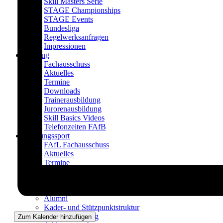
Skill Masters Serie
STAGE Championships
STAGE Events
Bundesliga
Regelwerksanfragen
Impressionen
Bildung
Fachausschuss
Aktuelles
Termine
Downloads
Trainerausbildung
Jurorenausbildung
Skill Basics Videos
Telefonzeiten FAfB
Leistungssport
FAfL Fachausschuss
Aktuelles
Termine
Downloads
Aktueller Bundeskader
Impressionen
Alumni
Kader- und Stützpunktstruktur
Kaderbewerbung
Zum Kalender hinzufügen