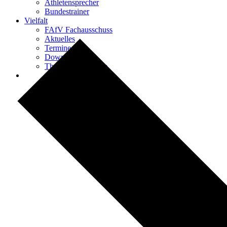
Athletensprecher
Bundestrainer
Vielfalt
FAfV Fachausschuss
Aktuelles
Termine
Downloads
Themen & Projekte