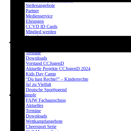
Prävention gegen Doping
Stellenangebote
Partner
Medienservice
Ehrungen
CCVD ID Cards
Mitglied werden
Kontakt
CCJugenD
Aktuelles
Termine
Downloads
Vorstand CCJugenD
Aktuelle Projekte CCJugenD 2024
Kids Day Camp
“Du hast Rechte!” – Kinderrechte
Ja! zu Vielfalt
Deutsche Sportjugend
Wettkämpfe
FAfW Fachausschuss
Aktuelles
Termine
Downloads
Wettkampfangebote
Cheersport Serie