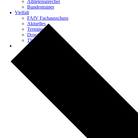
Athletensprecher
Bundestrainer
Vielfalt
FAfV Fachausschuss
Aktuelles
Termine
Downloads
Themen & Projekte