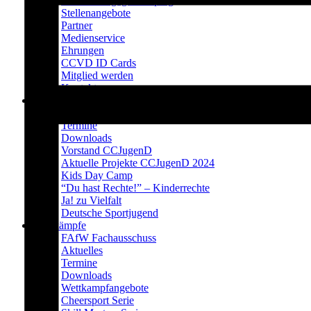
Prävention gegen Doping
Stellenangebote
Partner
Medienservice
Ehrungen
CCVD ID Cards
Mitglied werden
Kontakt
CCJugenD
Aktuelles
Termine
Downloads
Vorstand CCJugenD
Aktuelle Projekte CCJugenD 2024
Kids Day Camp
“Du hast Rechte!” – Kinderrechte
Ja! zu Vielfalt
Deutsche Sportjugend
Wettkämpfe
FAfW Fachausschuss
Aktuelles
Termine
Downloads
Wettkampfangebote
Cheersport Serie