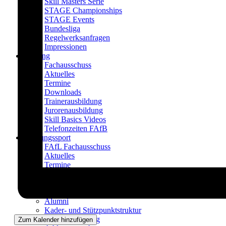
Skill Masters Serie
STAGE Championships
STAGE Events
Bundesliga
Regelwerksanfragen
Impressionen
Bildung
Fachausschuss
Aktuelles
Termine
Downloads
Trainerausbildung
Jurorenausbildung
Skill Basics Videos
Telefonzeiten FAfB
Leistungssport
FAfL Fachausschuss
Aktuelles
Termine
Downloads
Aktueller Bundeskader
Impressionen
Alumni
Kader- und Stützpunktstruktur
Kaderbewerbung
Zum Kalender hinzufügen