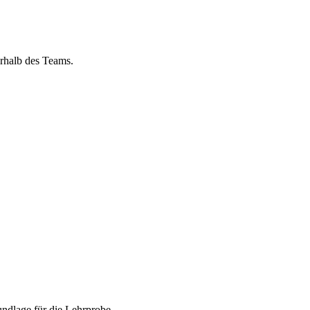
rhalb des Teams.
undlage für die Lehrprobe.