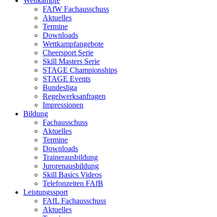
Wettkämpfe
FAfW Fachausschuss
Aktuelles
Termine
Downloads
Wettkampfangebote
Cheersport Serie
Skill Masters Serie
STAGE Championships
STAGE Events
Bundesliga
Regelwerksanfragen
Impressionen
Bildung
Fachausschuss
Aktuelles
Termine
Downloads
Trainerausbildung
Jurorenausbildung
Skill Basics Videos
Telefonzeiten FAfB
Leistungssport
FAfL Fachausschuss
Aktuelles