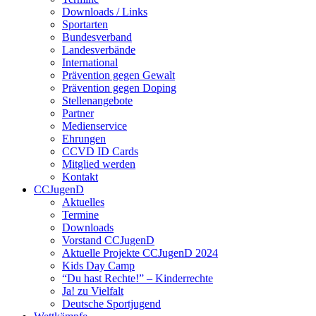
Downloads / Links
Sportarten
Bundesverband
Landesverbände
International
Prävention gegen Gewalt
Prävention gegen Doping
Stellenangebote
Partner
Medienservice
Ehrungen
CCVD ID Cards
Mitglied werden
Kontakt
CCJugenD
Aktuelles
Termine
Downloads
Vorstand CCJugenD
Aktuelle Projekte CCJugenD 2024
Kids Day Camp
“Du hast Rechte!” – Kinderrechte
Ja! zu Vielfalt
Deutsche Sportjugend