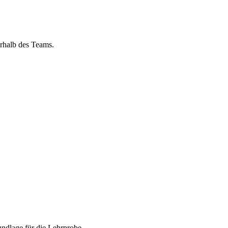
rhalb des Teams.
undlage für die Lehrprobe.