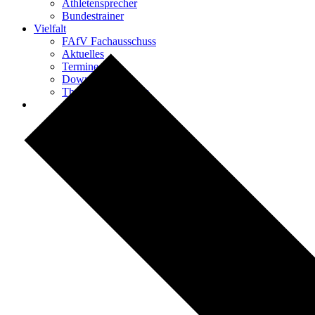
Athletensprecher
Bundestrainer
Vielfalt
FAfV Fachausschuss
Aktuelles
Termine
Downloads
Themen & Projekte