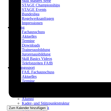
Skill Masters Serie
STAGE Championships
STAGE Events
Bundesliga
Regelwerksanfragen
Impressionen
Bildung
Fachausschuss
Aktuelles
Termine
Downloads
Trainerausbildung
Jurorenausbildung
Skill Basics Videos
Telefonzeiten FAfB
Leistungssport
FAfL Fachausschuss
Aktuelles
Termine
Downloads
Aktueller Bundeskader
Impressionen
Alumni
Kader- und Stützpunktstruktur
Kaderbewerbung
Zum Kalender hinzufügen