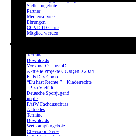
Prävention gegen Doping
Stellenangebote
Partner
Medienservice
Ehrungen
CCVD ID Cards
Mitglied werden
Kontakt
CCJugenD
Aktuelles
Termine
Downloads
Vorstand CCJugenD
Aktuelle Projekte CCJugenD 2024
Kids Day Camp
“Du hast Rechte!” – Kinderrechte
Ja! zu Vielfalt
Deutsche Sportjugend
Wettkämpfe
FAfW Fachausschuss
Aktuelles
Termine
Downloads
Wettkampfangebote
Cheersport Serie