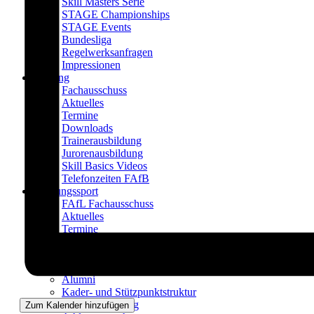
Skill Masters Serie
STAGE Championships
STAGE Events
Bundesliga
Regelwerksanfragen
Impressionen
Bildung
Fachausschuss
Aktuelles
Termine
Downloads
Trainerausbildung
Jurorenausbildung
Skill Basics Videos
Telefonzeiten FAfB
Leistungssport
FAfL Fachausschuss
Aktuelles
Termine
Downloads
Aktueller Bundeskader
Impressionen
Alumni
Kader- und Stützpunktstruktur
Kaderbewerbung
Zum Kalender hinzufügen