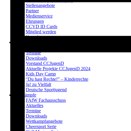
Prävention gegen Doping
Stellenangebote
Partner
Medienservice
Ehrungen
CCVD ID Cards
Mitglied werden
Kontakt
CCJugenD
Aktuelles
Termine
Downloads
Vorstand CCJugenD
Aktuelle Projekte CCJugenD 2024
Kids Day Camp
“Du hast Rechte!” – Kinderrechte
Ja! zu Vielfalt
Deutsche Sportjugend
Wettkämpfe
FAfW Fachausschuss
Aktuelles
Termine
Downloads
Wettkampfangebote
Cheersport Serie