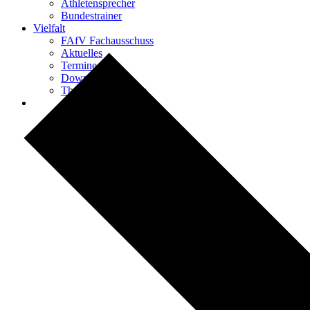
Athletensprecher
Bundestrainer
Vielfalt
FAfV Fachausschuss
Aktuelles
Termine
Downloads
Themen & Projekte