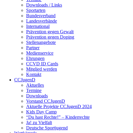
Downloads / Links
Sportarten
Bundesverband
Landesverbände
International
Prävention gegen Gewalt
Prävention gegen Doping
Stellenangebote
Partner
Medienservice
Ehrungen
CCVD ID Cards
Mitglied werden
Kontakt
CCJugenD
Aktuelles
Termine
Downloads
Vorstand CCJugenD
Aktuelle Projekte CCJugenD 2024
Kids Day Camp
“Du hast Rechte!” – Kinderrechte
Ja! zu Vielfalt
Deutsche Sportjugend