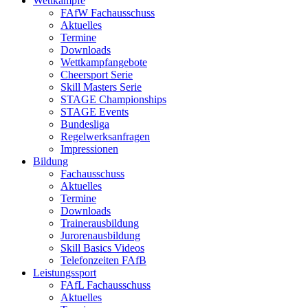
Wettkämpfe
FAfW Fachausschuss
Aktuelles
Termine
Downloads
Wettkampfangebote
Cheersport Serie
Skill Masters Serie
STAGE Championships
STAGE Events
Bundesliga
Regelwerksanfragen
Impressionen
Bildung
Fachausschuss
Aktuelles
Termine
Downloads
Trainerausbildung
Jurorenausbildung
Skill Basics Videos
Telefonzeiten FAfB
Leistungssport
FAfL Fachausschuss
Aktuelles