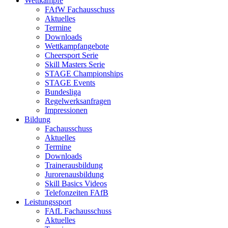
Wettkämpfe
FAfW Fachausschuss
Aktuelles
Termine
Downloads
Wettkampfangebote
Cheersport Serie
Skill Masters Serie
STAGE Championships
STAGE Events
Bundesliga
Regelwerksanfragen
Impressionen
Bildung
Fachausschuss
Aktuelles
Termine
Downloads
Trainerausbildung
Jurorenausbildung
Skill Basics Videos
Telefonzeiten FAfB
Leistungssport
FAfL Fachausschuss
Aktuelles