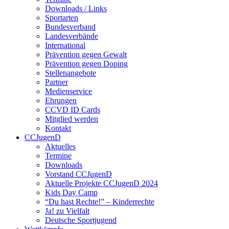
Downloads / Links
Sportarten
Bundesverband
Landesverbände
International
Prävention gegen Gewalt
Prävention gegen Doping
Stellenangebote
Partner
Medienservice
Ehrungen
CCVD ID Cards
Mitglied werden
Kontakt
CCJugenD
Aktuelles
Termine
Downloads
Vorstand CCJugenD
Aktuelle Projekte CCJugenD 2024
Kids Day Camp
“Du hast Rechte!” – Kinderrechte
Ja! zu Vielfalt
Deutsche Sportjugend