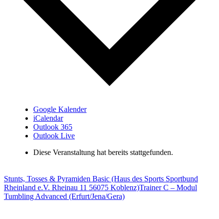
Google Kalender
iCalendar
Outlook 365
Outlook Live
Diese Veranstaltung hat bereits stattgefunden.
Stunts, Tosses & Pyramiden Basic (Haus des Sports Sportbund
Rheinland e.V. Rheinau 11 56075 Koblenz)
Trainer C – Modul
Tumbling Advanced (Erfurt/Jena/Gera)