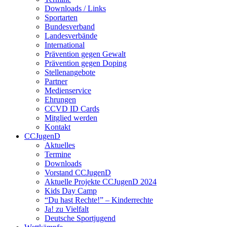
Downloads / Links
Sportarten
Bundesverband
Landesverbände
International
Prävention gegen Gewalt
Prävention gegen Doping
Stellenangebote
Partner
Medienservice
Ehrungen
CCVD ID Cards
Mitglied werden
Kontakt
CCJugenD
Aktuelles
Termine
Downloads
Vorstand CCJugenD
Aktuelle Projekte CCJugenD 2024
Kids Day Camp
“Du hast Rechte!” – Kinderrechte
Ja! zu Vielfalt
Deutsche Sportjugend