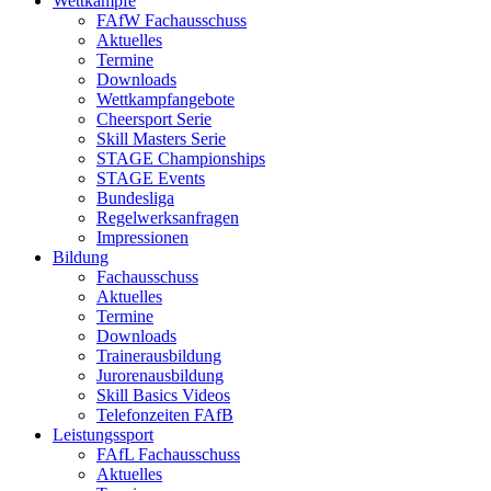
Wettkämpfe
FAfW Fachausschuss
Aktuelles
Termine
Downloads
Wettkampfangebote
Cheersport Serie
Skill Masters Serie
STAGE Championships
STAGE Events
Bundesliga
Regelwerksanfragen
Impressionen
Bildung
Fachausschuss
Aktuelles
Termine
Downloads
Trainerausbildung
Jurorenausbildung
Skill Basics Videos
Telefonzeiten FAfB
Leistungssport
FAfL Fachausschuss
Aktuelles