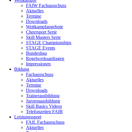
Wettkämpfe
FAfW Fachausschuss
Aktuelles
Termine
Downloads
Wettkampfangebote
Cheersport Serie
Skill Masters Serie
STAGE Championships
STAGE Events
Bundesliga
Regelwerksanfragen
Impressionen
Bildung
Fachausschuss
Aktuelles
Termine
Downloads
Trainerausbildung
Jurorenausbildung
Skill Basics Videos
Telefonzeiten FAfB
Leistungssport
FAfL Fachausschuss
Aktuelles