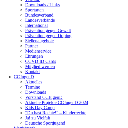
Downloads / Links
Sportarten
Bundesverband
Landesverbände
International
Prävention gegen Gewalt
Prävention gegen Doping
Stellenangebote
Partner
Medienservice
Ehrungen
CCVD ID Cards
Mitglied werden
Kontakt
CCJugenD
Aktuelles
Termine
Downloads
Vorstand CCJugenD
Aktuelle Projekte CCJugenD 2024
Kids Day Camp
“Du hast Rechte!” – Kinderrechte
Ja! zu Vielfalt
Deutsche Sportjugend